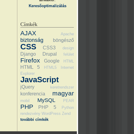
Keresőoptimalizálás
Címkék
AJAX
Apache
biztonság
böngésző
CSS
CSS3
design
Django
Drupal
felület
Firefox
Google
HTML
HTML 5
HTML5
Internet
Explorer
JavaScript
jQuery
keretrendszer
magyar
konferencia
MySQL
mobil
PEAR
PHP
PHP 5
Python
rendezvény
WordPress
Zend
további címkék