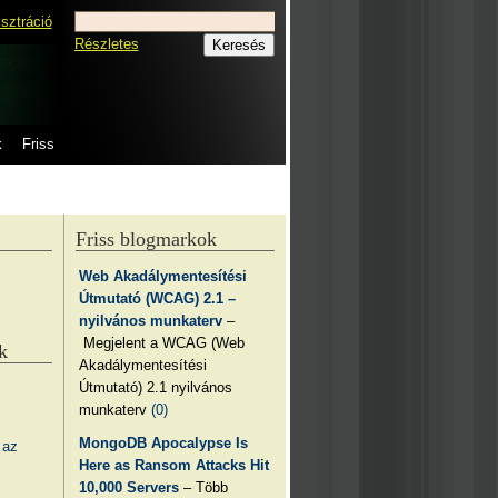
isztráció
Részletes
k
Friss
Friss blogmarkok
Web Akadálymentesítési
Útmutató (WCAG) 2.1 –
nyilvános munkaterv
–
Megjelent a WCAG (Web
k
Akadálymentesítési
Útmutató) 2.1 nyilvános
munkaterv
(0)
MongoDB Apocalypse Is
 az
Here as Ransom Attacks Hit
10,000 Servers
– Több