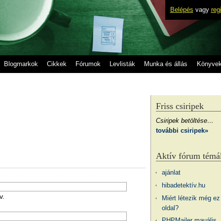
Belépés
vagy
reg
Blogmarkok
Cikkek
Fórumok
Levlisták
Munka és állás
Könyve
Friss csiripek
Csiripek betöltése…
további csiripek»
Aktív fórum témá
ajánlat
hibadetektív.hu
v.
Miért létezik még ez
oldal?
PHPMailer mauális