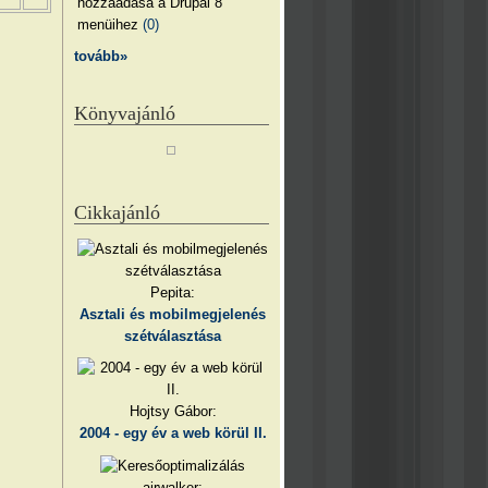
hozzáadása a Drupal 8
menüihez
(0)
tovább»
Könyvajánló
Cikkajánló
Pepita:
Asztali és mobilmegjelenés
szétválasztása
Hojtsy Gábor:
2004 - egy év a web körül II.
airwalker: