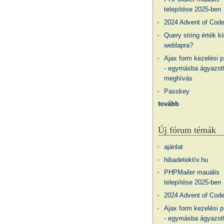
telepítése 2025-ben
2024 Advent of Cod
Query string érték ki
weblapra?
Ajax form kezelési 
- egymásba ágyazott
meghívás
Passkey
tovább
Új fórum témák
ajánlat
hibadetektív.hu
PHPMailer mauális
telepítése 2025-ben
2024 Advent of Cod
Ajax form kezelési 
- egymásba ágyazott