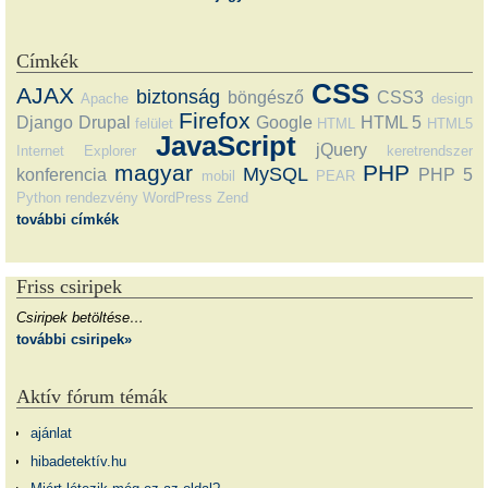
Címkék
CSS
AJAX
biztonság
böngésző
CSS3
Apache
design
Firefox
Django
Drupal
Google
HTML 5
felület
HTML
HTML5
JavaScript
jQuery
Internet Explorer
keretrendszer
magyar
PHP
MySQL
konferencia
PHP 5
mobil
PEAR
Python
rendezvény
WordPress
Zend
további címkék
Friss csiripek
Csiripek betöltése…
további csiripek»
Aktív fórum témák
ajánlat
hibadetektív.hu