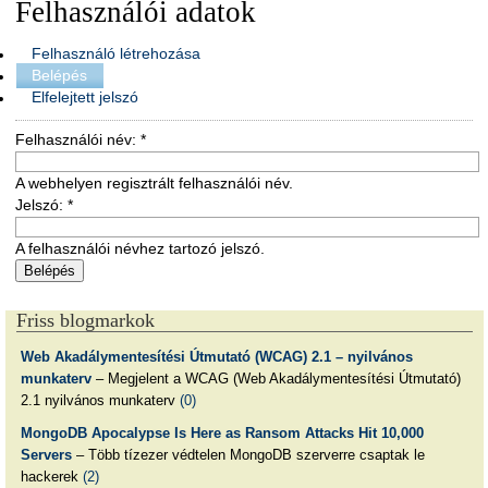
Felhasználói adatok
Felhasználó létrehozása
Belépés
Elfelejtett jelszó
Felhasználói név:
*
A webhelyen regisztrált felhasználói név.
Jelszó:
*
A felhasználói névhez tartozó jelszó.
Friss blogmarkok
Web Akadálymentesítési Útmutató (WCAG) 2.1 – nyilvános
munkaterv
– Megjelent a WCAG (Web Akadálymentesítési Útmutató)
2.1 nyilvános munkaterv
(0)
MongoDB Apocalypse Is Here as Ransom Attacks Hit 10,000
Servers
– Több tízezer védtelen MongoDB szerverre csaptak le
hackerek
(2)