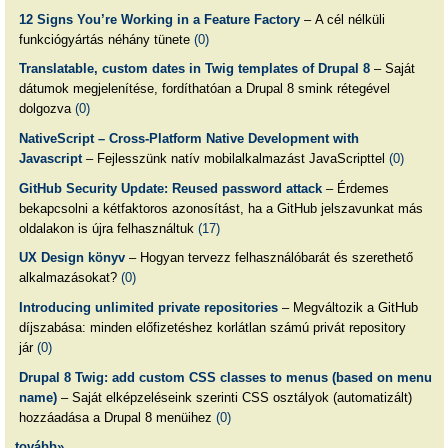
12 Signs You’re Working in a Feature Factory
– A cél nélküli
funkciógyártás néhány tünete
(0)
Translatable, custom dates in Twig templates of Drupal 8
– Saját
dátumok megjelenítése, fordíthatóan a Drupal 8 smink rétegével
dolgozva
(0)
NativeScript – Cross-Platform Native Development with
Javascript
– Fejlesszünk natív mobilalkalmazást JavaScripttel
(0)
GitHub Security Update: Reused password attack
– Érdemes
bekapcsolni a kétfaktoros azonosítást, ha a GitHub jelszavunkat más
oldalakon is újra felhasználtuk
(17)
UX Design könyv
– Hogyan tervezz felhasználóbarát és szerethető
alkalmazásokat?
(0)
Introducing unlimited private repositories
– Megváltozik a GitHub
díjszabása: minden előfizetéshez korlátlan számú privát repository
jár
(0)
Drupal 8 Twig: add custom CSS classes to menus (based on menu
name)
– Saját elképzeléseink szerinti CSS osztályok (automatizált)
hozzáadása a Drupal 8 menüihez
(0)
tovább»