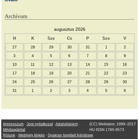
Archívum
augusztus 2026
H
K
Sze
Cs
P
Szo
V
27
28
29
30
31
1
2
3
4
5
6
7
8
9
10
11
12
13
14
15
16
17
18
19
20
21
22
23
24
25
26
27
28
29
30
31
1
2
3
4
5
6
Impresszum
·
Jogi nyilatkozat
·
Adatvédelem
·
(CC) Weblabor, 1999–2017
Médiaajánlat
HU ISSN 1785-9573
Rólunk
·
Webhely térkép
·
Gyakran Ismételt Kérdések