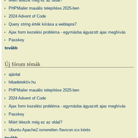
Miért létezik még ez az oldal?
PHPMailer mauális telepítése 2025-ben
2024 Advent of Code
Query string érték kiírása a weblapra?
Ajax form kezelési probléma - egymásba ágyazott ajax meghívás
Passkey
tovább
Új fórum témák
ajánlat
hibadetektív.hu
PHPMailer mauális telepítése 2025-ben
2024 Advent of Code
Ajax form kezelési probléma - egymásba ágyazott ajax meghívás
Passkey
Miért létezik még ez az oldal?
Ubuntu Apache2 ismeretlen /favicon.ico kérés
tovább