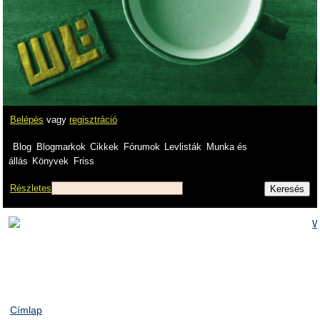
Belépés
vagy
regisztráció
Blog
Blogmarkok
Cikkek
Fórumok
Levlisták
Munka és
állás
Könyvek
Friss
Részletes
Címlap