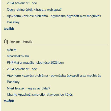
2024 Advent of Code
Query string érték kiírása a weblapra?
Ajax form kezelési probléma - egymásba ágyazott ajax meghívás
Passkey
tovább
Új fórum témák
ajánlat
hibadetektív.hu
PHPMailer mauális telepítése 2025-ben
2024 Advent of Code
Ajax form kezelési probléma - egymásba ágyazott ajax meghívás
Passkey
Miért létezik még ez az oldal?
Ubuntu Apache2 ismeretlen /favicon.ico kérés
tovább