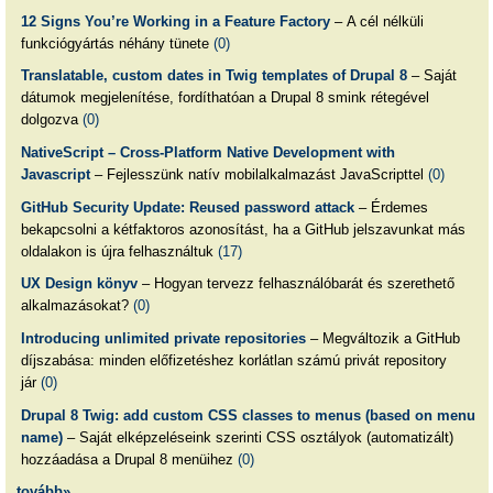
12 Signs You’re Working in a Feature Factory
– A cél nélküli
funkciógyártás néhány tünete
(0)
Translatable, custom dates in Twig templates of Drupal 8
– Saját
dátumok megjelenítése, fordíthatóan a Drupal 8 smink rétegével
dolgozva
(0)
NativeScript – Cross-Platform Native Development with
Javascript
– Fejlesszünk natív mobilalkalmazást JavaScripttel
(0)
GitHub Security Update: Reused password attack
– Érdemes
bekapcsolni a kétfaktoros azonosítást, ha a GitHub jelszavunkat más
oldalakon is újra felhasználtuk
(17)
UX Design könyv
– Hogyan tervezz felhasználóbarát és szerethető
alkalmazásokat?
(0)
Introducing unlimited private repositories
– Megváltozik a GitHub
díjszabása: minden előfizetéshez korlátlan számú privát repository
jár
(0)
Drupal 8 Twig: add custom CSS classes to menus (based on menu
name)
– Saját elképzeléseink szerinti CSS osztályok (automatizált)
hozzáadása a Drupal 8 menüihez
(0)
tovább»