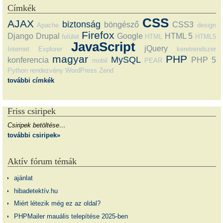
Címkék
CSS
AJAX
biztonság
böngésző
CSS3
Apache
design
Firefox
Django
Drupal
Google
HTML 5
felület
HTML
HTML5
JavaScript
jQuery
Internet Explorer
keretrendszer
magyar
PHP
MySQL
konferencia
PHP 5
mobil
PEAR
Python
rendezvény
WordPress
Zend
további címkék
Friss csiripek
Csiripek betöltése…
további csiripek»
Aktív fórum témák
ajánlat
hibadetektív.hu
Miért létezik még ez az oldal?
PHPMailer mauális telepítése 2025-ben