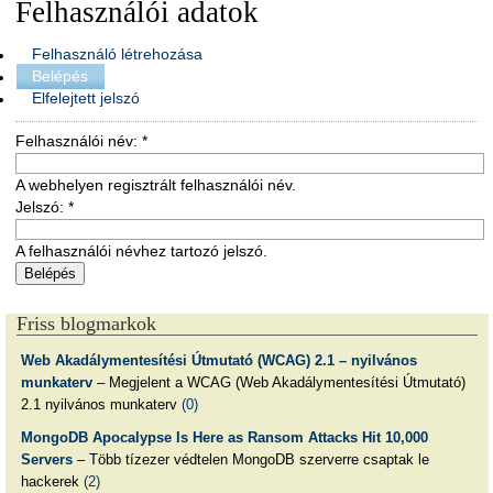
Felhasználói adatok
Felhasználó létrehozása
Belépés
Elfelejtett jelszó
Felhasználói név:
*
A webhelyen regisztrált felhasználói név.
Jelszó:
*
A felhasználói névhez tartozó jelszó.
Friss blogmarkok
Web Akadálymentesítési Útmutató (WCAG) 2.1 – nyilvános
munkaterv
– Megjelent a WCAG (Web Akadálymentesítési Útmutató)
2.1 nyilvános munkaterv
(0)
MongoDB Apocalypse Is Here as Ransom Attacks Hit 10,000
Servers
– Több tízezer védtelen MongoDB szerverre csaptak le
hackerek
(2)