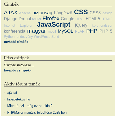
Címkék
CSS
AJAX
biztonság
böngésző
CSS3
Apache
design
Firefox
Django
Drupal
Google
HTML 5
felület
HTML
HTML5
JavaScript
jQuery
Internet Explorer
keretrendszer
magyar
PHP
MySQL
konferencia
PHP 5
mobil
PEAR
Python
rendezvény
WordPress
Zend
további címkék
Friss csiripek
Csiripek betöltése…
további csiripek»
Aktív fórum témák
ajánlat
hibadetektív.hu
Miért létezik még ez az oldal?
PHPMailer mauális telepítése 2025-ben