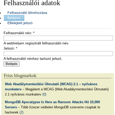
Felhasználói adatok
Felhasználó létrehozása
Belépés
Elfelejtett jelszó
Felhasználói név:
*
A webhelyen regisztrált felhasználói név.
Jelszó:
*
A felhasználói névhez tartozó jelszó.
Friss blogmarkok
Web Akadálymentesítési Útmutató (WCAG) 2.1 – nyilvános
munkaterv
– Megjelent a WCAG (Web Akadálymentesítési Útmutató)
2.1 nyilvános munkaterv
(0)
MongoDB Apocalypse Is Here as Ransom Attacks Hit 10,000
Servers
– Több tízezer védtelen MongoDB szerverre csaptak le
hackerek
(2)