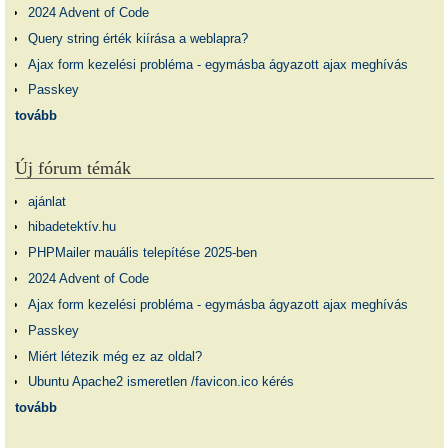
2024 Advent of Code
Query string érték kiírása a weblapra?
Ajax form kezelési probléma - egymásba ágyazott ajax meghívás
Passkey
tovább
Új fórum témák
ajánlat
hibadetektív.hu
PHPMailer mauális telepítése 2025-ben
2024 Advent of Code
Ajax form kezelési probléma - egymásba ágyazott ajax meghívás
Passkey
Miért létezik még ez az oldal?
Ubuntu Apache2 ismeretlen /favicon.ico kérés
tovább