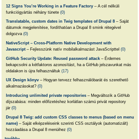
12 Signs You’re Working in a Feature Factory
– A cél nélküli
funkciógyártás néhány tünete
(0)
Translatable, custom dates in Twig templates of Drupal 8
– Saját
dátumok megjelenítése, fordíthatóan a Drupal 8 smink rétegével
dolgozva
(0)
NativeScript – Cross-Platform Native Development with
Javascript
– Fejlesszünk natív mobilalkalmazást JavaScripttel
(0)
GitHub Security Update: Reused password attack
– Érdemes
bekapcsolni a kétfaktoros azonosítást, ha a GitHub jelszavunkat más
oldalakon is újra felhasználtuk
(17)
UX Design könyv
– Hogyan tervezz felhasználóbarát és szerethető
alkalmazásokat?
(0)
Introducing unlimited private repositories
– Megváltozik a GitHub
díjszabása: minden előfizetéshez korlátlan számú privát repository
jár
(0)
Drupal 8 Twig: add custom CSS classes to menus (based on menu
name)
– Saját elképzeléseink szerinti CSS osztályok (automatizált)
hozzáadása a Drupal 8 menüihez
(0)
tovább»