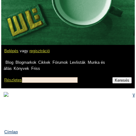
Belépés
vagy
regisztráció
Blog
Blogmarkok
Cikkek
Fórumok
Levlisták
Munka és
állás
Könyvek
Friss
Részletes
Címlap