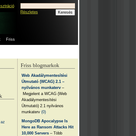
isztráció
Részletes
k
Friss
Friss blogmarkok
Web Akadálymentesítési
Útmutató (WCAG) 2.1 –
nyilvános munkaterv
–
Megjelent a WCAG (Web
k
Akadálymentesítési
Útmutató) 2.1 nyilvános
munkaterv
(0)
MongoDB Apocalypse Is
 az
Here as Ransom Attacks Hit
10,000 Servers
– Több