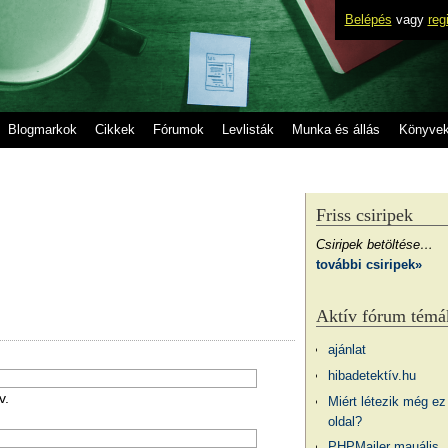
Belépés
vagy
reg
Blogmarkok
Cikkek
Fórumok
Levlisták
Munka és állás
Könyve
Friss csiripek
Csiripek betöltése…
további csiripek»
Aktív fórum témá
ajánlat
hibadetektív.hu
v.
Miért létezik még ez
oldal?
PHPMailer mauális