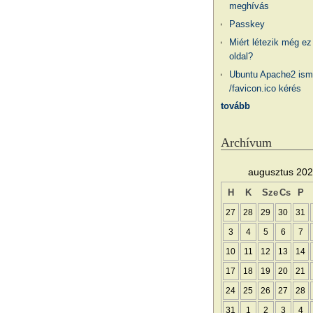
meghívás
Passkey
Miért létezik még ez
oldal?
Ubuntu Apache2 ism
/favicon.ico kérés
tovább
Archívum
augusztus 20
H
K
Sze
Cs
P
27
28
29
30
31
3
4
5
6
7
10
11
12
13
14
17
18
19
20
21
24
25
26
27
28
31
1
2
3
4