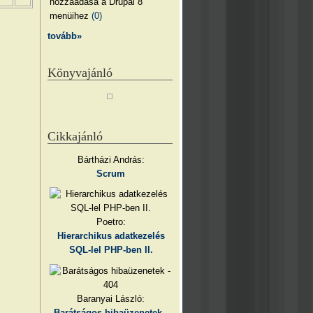
hozzáadása a Drupal 8
menüihez
(0)
tovább»
Könyvajánló
Cikkajánló
Bártházi András:
Scrum
Poetro:
Hierarchikus adatkezelés
SQL-lel PHP-ben II.
Baranyai László:
Barátságos hibaüzenetek -