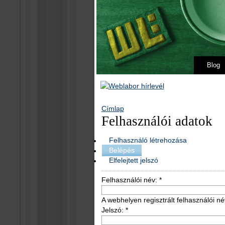
Blog
Címlap
Felhasználói adatok
Felhasználó létrehozása
Belépés
Elfelejtett jelszó
Felhasználói név:
*
A webhelyen regisztrált felhasználói né
Jelszó:
*