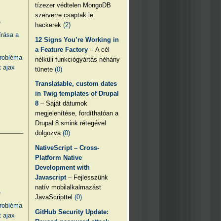
tízezer védtelen MongoDB
szerverre csaptak le
e
hackerek
(2)
írása a
12 Signs You’re Working in
a Feature Factory
– A cél
probléma
nélküli funkciógyártás néhány
 ajax
tünete
(0)
Translatable, custom dates
in Twig templates of Drupal
8
– Saját dátumok
megjelenítése, fordíthatóan a
Drupal 8 smink rétegével
dolgozva
(0)
NativeScript – Cross-
Platform Native
Development with
Javascript
– Fejlesszünk
natív mobilalkalmazást
e
JavaScripttel
(0)
probléma
GitHub Security Update:
 ajax