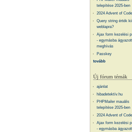
telepítése 2025-ben
2024 Advent of Cod
Query string érték ki
weblapra?
Ajax form kezelési 
- egymásba ágyazott
meghívás
Passkey
tovább
Új fórum témák
ajánlat
hibadetektív.hu
PHPMailer mauális
telepítése 2025-ben
2024 Advent of Cod
Ajax form kezelési 
- egymásba ágyazott