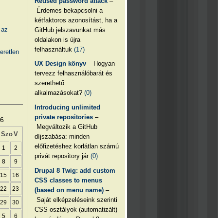
Reused password attack
–
Érdemes bekapcsolni a
kétfaktoros azonosítást, ha a
 az
GitHub jelszavunkat más
oldalakon is újra
felhasználtuk
(17)
eretlen
UX Design könyv
– Hogyan
tervezz felhasználóbarát és
szerethető
alkalmazásokat?
(0)
Introducing unlimited
private repositories
–
26
Megváltozik a GitHub
Szo
V
díjszabása: minden
előfizetéshez korlátlan számú
1
2
privát repository jár
(0)
8
9
Drupal 8 Twig: add custom
15
16
CSS classes to menus
22
23
(based on menu name)
–
Saját elképzeléseink szerinti
29
30
CSS osztályok (automatizált)
5
6