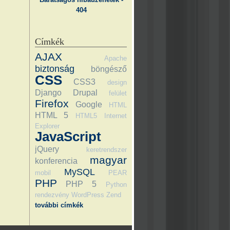
404
Címkék
AJAX
Apache
biztonság
böngésző
CSS
CSS3
design
Django
Drupal
felület
Firefox
Google
HTML
HTML 5
HTML5
Internet
Explorer
JavaScript
jQuery
keretrendszer
magyar
konferencia
MySQL
mobil
PEAR
PHP
PHP 5
Python
rendezvény
WordPress
Zend
további címkék