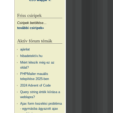
Friss csiripek
Csiripek betöltése…
további csiripek»
Aktív fórum témák
ajánlat
hibadetektív.hu
Miért létezik még ez az
oldal?
PHPMailer mauális
telepítése 2025-ben
2024 Advent of Code
Query string érték kiírása a
weblapra?
Ajax form kezelési probléma
- egymásba ágyazott ajax