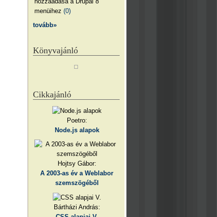
hozzáadása a Drupal 8
menüihez
(0)
tovább»
Könyvajánló
Cikkajánló
Poetro:
Node.js alapok
Hojtsy Gábor:
A 2003-as év a Weblabor
szemszögéből
Bártházi András:
CSS alapjai V.