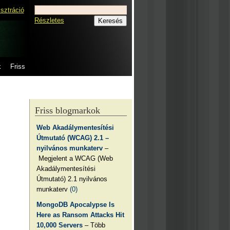
isztráció
Részletes
k
Friss
Friss blogmarkok
Web Akadálymentesítési
Útmutató (WCAG) 2.1 –
nyilvános munkaterv
–
Megjelent a WCAG (Web
Akadálymentesítési
Útmutató) 2.1 nyilvános
munkaterv
(0)
MongoDB Apocalypse Is
Here as Ransom Attacks Hit
10,000 Servers
– Több