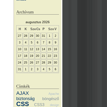
Archívum
augusztus 2026
H
K
Sze
Cs
P
Szo
V
27
28
29
30
31
1
2
3
4
5
6
7
8
9
10
11
12
13
14
15
16
17
18
19
20
21
22
23
24
25
26
27
28
29
30
31
1
2
3
4
5
6
Címkék
AJAX
Apache
biztonság
böngésző
CSS
CSS3
design