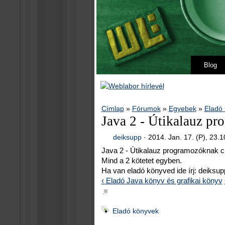
Blog
Címlap
»
Fórumok
»
Egyebek
»
Eladó
Java 2 - Útikalauz p
deiksupp
·
2014. Jan. 17. (P), 23.1
Java 2 - Útikalauz programozóknak 
Mind a 2 kötetet egyben.
Ha van eladó könyved ide írj: deiks
‹ Eladó Java könyv és grafikai könyv
■
Eladó könyvek