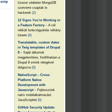
csirip
tízezer védtelen MongoDB
szerverre csaptak le
hackerek
(2)
12 Signs You’re Working in
a Feature Factory
– A cél
nélküli funkciógyártás néhány
tünete
(0)
Translatable, custom dates
in Twig templates of Drupal
8
– Saját dátumok
megjelenítése, fordíthatóan a
Drupal 8 smink rétegével
dolgozva
(0)
NativeScript – Cross-
Platform Native
Development with
Javascript
– Fejlesszünk
natív mobilalkalmazást
JavaScripttel
(0)
GitHub Security Update: