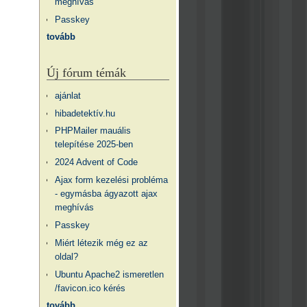
meghívás
Passkey
tovább
Új fórum témák
ajánlat
hibadetektív.hu
PHPMailer mauális
telepítése 2025-ben
2024 Advent of Code
Ajax form kezelési probléma
- egymásba ágyazott ajax
meghívás
Passkey
Miért létezik még ez az
oldal?
Ubuntu Apache2 ismeretlen
/favicon.ico kérés
tovább