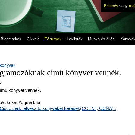
Belépés
vagy
reg
Fórumok
Blogmarkok
Cikkek
Levlisták
Munka és állás
Könyve
 könyvek
rogramozóknak című könyvet vennék.
0
című könyvet vennék.
upp##kukac##gmail.hu
Cisco cert. felkészítő könyveket keresek(CCENT, CCNA) ›