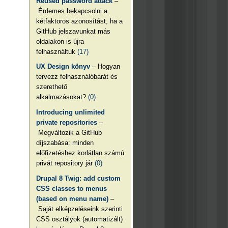
Reused password attack
–
Érdemes bekapcsolni a
kétfaktoros azonosítást, ha a
GitHub jelszavunkat más
oldalakon is újra
felhasználtuk
(17)
UX Design könyv
– Hogyan
tervezz felhasználóbarát és
szerethető
alkalmazásokat?
(0)
Introducing unlimited
private repositories
–
Megváltozik a GitHub
díjszabása: minden
előfizetéshez korlátlan számú
privát repository jár
(0)
Drupal 8 Twig: add custom
CSS classes to menus
(based on menu name)
–
Saját elképzeléseink szerinti
CSS osztályok (automatizált)