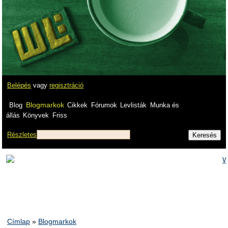
Belépés
vagy
regisztráció
Blogmarkok
Blog
Cikkek
Fórumok
Levlisták
Munka és
állás
Könyvek
Friss
Részletes
Címlap
»
Blogmarkok