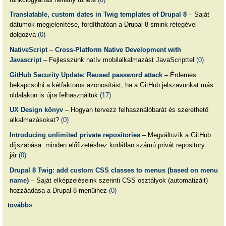
Translatable, custom dates in Twig templates of Drupal 8
– Saját
dátumok megjelenítése, fordíthatóan a Drupal 8 smink rétegével
dolgozva
(0)
NativeScript – Cross-Platform Native Development with
Javascript
– Fejlesszünk natív mobilalkalmazást JavaScripttel
(0)
GitHub Security Update: Reused password attack
– Érdemes
bekapcsolni a kétfaktoros azonosítást, ha a GitHub jelszavunkat más
oldalakon is újra felhasználtuk
(17)
UX Design könyv
– Hogyan tervezz felhasználóbarát és szerethető
alkalmazásokat?
(0)
Introducing unlimited private repositories
– Megváltozik a GitHub
díjszabása: minden előfizetéshez korlátlan számú privát repository
jár
(0)
Drupal 8 Twig: add custom CSS classes to menus (based on menu
name)
– Saját elképzeléseink szerinti CSS osztályok (automatizált)
hozzáadása a Drupal 8 menüihez
(0)
tovább»