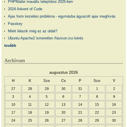
PHPMailer mauális telepítése 2025-ben
2024 Advent of Code
Ajax form kezelési probléma - egymásba ágyazott ajax meghívás
Passkey
Miért létezik még ez az oldal?
Ubuntu Apache2 ismeretlen /favicon.ico kérés
tovább
Archívum
augusztus 2026
H
K
Sze
Cs
P
Szo
V
27
28
29
30
31
1
2
3
4
5
6
7
8
9
10
11
12
13
14
15
16
17
18
19
20
21
22
23
24
25
26
27
28
29
30