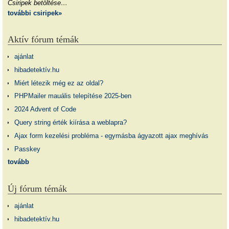
Csiripek betöltése…
további csiripek»
Aktív fórum témák
ajánlat
hibadetektív.hu
Miért létezik még ez az oldal?
PHPMailer mauális telepítése 2025-ben
2024 Advent of Code
Query string érték kiírása a weblapra?
Ajax form kezelési probléma - egymásba ágyazott ajax meghívás
Passkey
tovább
Új fórum témák
ajánlat
hibadetektív.hu