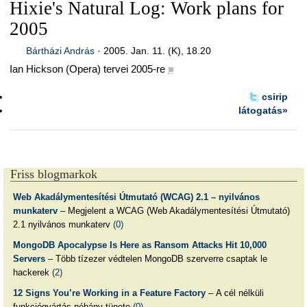
Hixie's Natural Log: Work plans for
2005
Bártházi András
·
2005. Jan. 11. (K), 18.20
Ian Hickson (Opera) tervei 2005-re
■
csirip
látogatás»
Friss blogmarkok
Web Akadálymentesítési Útmutató (WCAG) 2.1 – nyilvános
munkaterv
– Megjelent a WCAG (Web Akadálymentesítési Útmutató)
2.1 nyilvános munkaterv
(0)
MongoDB Apocalypse Is Here as Ransom Attacks Hit 10,000
Servers
– Több tízezer védtelen MongoDB szerverre csaptak le
hackerek
(2)
12 Signs You’re Working in a Feature Factory
– A cél nélküli
funkciógyártás néhány tünete
(0)