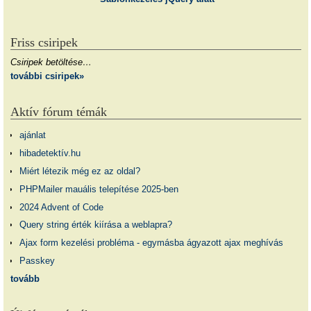
Friss csiripek
Csiripek betöltése…
további csiripek»
Aktív fórum témák
ajánlat
hibadetektív.hu
Miért létezik még ez az oldal?
PHPMailer mauális telepítése 2025-ben
2024 Advent of Code
Query string érték kiírása a weblapra?
Ajax form kezelési probléma - egymásba ágyazott ajax meghívás
Passkey
tovább