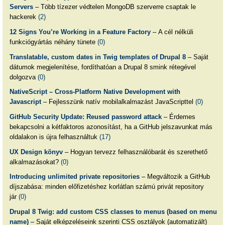
Servers
– Több tízezer védtelen MongoDB szerverre csaptak le
hackerek
(2)
12 Signs You’re Working in a Feature Factory
– A cél nélküli
funkciógyártás néhány tünete
(0)
Translatable, custom dates in Twig templates of Drupal 8
– Saját
dátumok megjelenítése, fordíthatóan a Drupal 8 smink rétegével
dolgozva
(0)
NativeScript – Cross-Platform Native Development with
Javascript
– Fejlesszünk natív mobilalkalmazást JavaScripttel
(0)
GitHub Security Update: Reused password attack
– Érdemes
bekapcsolni a kétfaktoros azonosítást, ha a GitHub jelszavunkat más
oldalakon is újra felhasználtuk
(17)
UX Design könyv
– Hogyan tervezz felhasználóbarát és szerethető
alkalmazásokat?
(0)
Introducing unlimited private repositories
– Megváltozik a GitHub
díjszabása: minden előfizetéshez korlátlan számú privát repository
jár
(0)
Drupal 8 Twig: add custom CSS classes to menus (based on menu
name)
– Saját elképzeléseink szerinti CSS osztályok (automatizált)