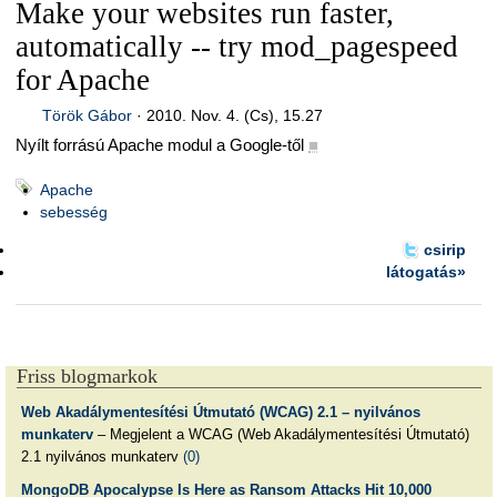
Make your websites run faster,
automatically -- try mod_pagespeed
for Apache
Török Gábor
·
2010. Nov. 4. (Cs), 15.27
Nyílt forrású Apache modul a Google-től
■
Apache
sebesség
csirip
látogatás»
Friss blogmarkok
Web Akadálymentesítési Útmutató (WCAG) 2.1 – nyilvános
munkaterv
– Megjelent a WCAG (Web Akadálymentesítési Útmutató)
2.1 nyilvános munkaterv
(0)
MongoDB Apocalypse Is Here as Ransom Attacks Hit 10,000