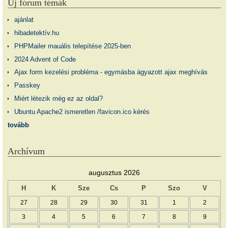
Új fórum témák
ajánlat
hibadetektív.hu
PHPMailer mauális telepítése 2025-ben
2024 Advent of Code
Ajax form kezelési probléma - egymásba ágyazott ajax meghívás
Passkey
Miért létezik még ez az oldal?
Ubuntu Apache2 ismeretlen /favicon.ico kérés
tovább
Archívum
augusztus 2026
H
K
Sze
Cs
P
Szo
V
27
28
29
30
31
1
2
3
4
5
6
7
8
9