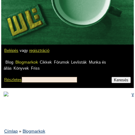
Belépés
vagy
regisztráció
Blogmarkok
Blog
Cikkek
Fórumok
Levlisták
Munka és
állás
Könyvek
Friss
Részletes
Címlap
»
Blogmarkok