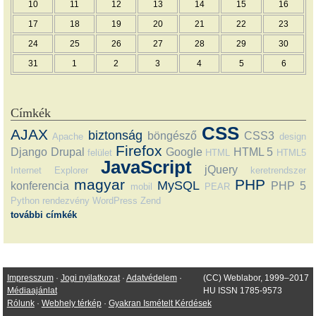
10
11
12
13
14
15
16
17
18
19
20
21
22
23
24
25
26
27
28
29
30
31
1
2
3
4
5
6
Címkék
CSS
AJAX
biztonság
böngésző
CSS3
Apache
design
Firefox
Django
Drupal
Google
HTML 5
felület
HTML
HTML5
JavaScript
jQuery
Internet Explorer
keretrendszer
magyar
PHP
MySQL
konferencia
PHP 5
mobil
PEAR
Python
rendezvény
WordPress
Zend
további címkék
Impresszum
·
Jogi nyilatkozat
·
Adatvédelem
·
(CC) Weblabor, 1999–2017
Médiaajánlat
HU ISSN 1785-9573
Rólunk
·
Webhely térkép
·
Gyakran Ismételt Kérdések