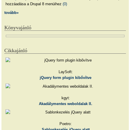
hozzáadása a Drupal 8 menüihez
(0)
tovább»
Könyvajánló
Cikkajánló
LaySoft:
jQuery form plugin kibővítve
kgyt:
Akadálymentes weboldalak II.
Poetro:
Sablonkezelés jQuery alatt