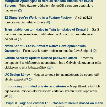
MongoDB Apocalypse Is Here as Ransom Attacks Hit 10,000
Servers
– Több tízezer védtelen MongoDB szerverre csaptak le
hackerek
(2)
12 Signs You’re Working in a Feature Factory
– A cél nélküli
funkciógyártás néhány tünete
(0)
Translatable, custom dates in Twig templates of Drupal 8
– Saját
dátumok megjelenítése, fordíthatóan a Drupal 8 smink rétegével
dolgozva
(0)
NativeScript – Cross-Platform Native Development with
Javascript
– Fejlesszünk natív mobilalkalmazást JavaScripttel
(0)
GitHub Security Update: Reused password attack
– Érdemes
bekapcsolni a kétfaktoros azonosítást, ha a GitHub jelszavunkat más
oldalakon is újra felhasználtuk
(17)
UX Design könyv
– Hogyan tervezz felhasználóbarát és szerethető
alkalmazásokat?
(0)
Introducing unlimited private repositories
– Megváltozik a GitHub
díjszabása: minden előfizetéshez korlátlan számú privát repository
jár
(0)
Drupal 8 Twig: add custom CSS classes to menus (based on menu