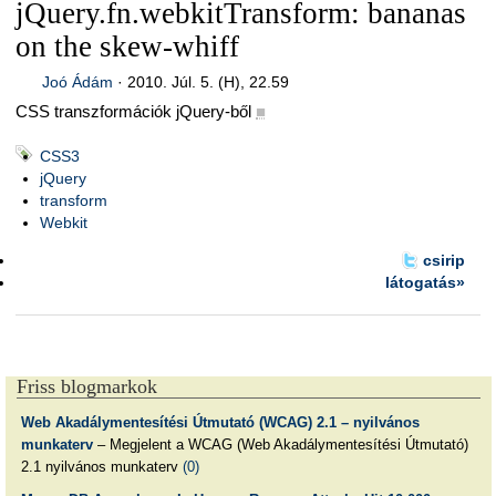
jQuery.fn.webkitTransform: bananas
on the skew-whiff
Joó Ádám
·
2010. Júl. 5. (H), 22.59
CSS transzformációk jQuery-ből
■
CSS3
jQuery
transform
Webkit
csirip
látogatás»
Friss blogmarkok
Web Akadálymentesítési Útmutató (WCAG) 2.1 – nyilvános
munkaterv
– Megjelent a WCAG (Web Akadálymentesítési Útmutató)
2.1 nyilvános munkaterv
(0)