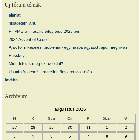
Új fórum témák
ajánlat
hibadetektív.hu
PHPMailer mauális telepítése 2025-ben
2024 Advent of Code
Ajax form kezelési probléma - egymásba ágyazott ajax meghívás
Passkey
Miért létezik még ez az oldal?
Ubuntu Apache2 ismeretlen /favicon.ico kérés
tovább
Archívum
augusztus 2026
H
K
Sze
Cs
P
Szo
V
27
28
29
30
31
1
2
3
4
5
6
7
8
9