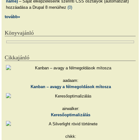
name)
– Saját elképzeléseink szerinti CSS osztályok (automatizált)
hozzáadása a Drupal 8 menüihez
(0)
tovább»
Könyvajánló
Cikkajánló
aadaam:
Kanban – avagy a félmegoldások mítosza
airwalker:
Keresőoptimalizálás
chikk: