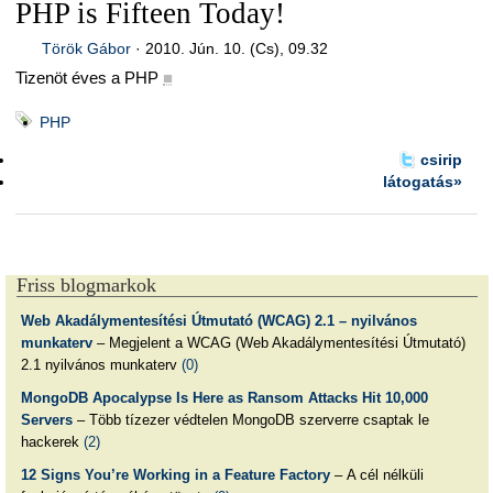
PHP is Fifteen Today!
Török Gábor
·
2010. Jún. 10. (Cs), 09.32
Tizenöt éves a PHP
■
PHP
csirip
látogatás»
Friss blogmarkok
Web Akadálymentesítési Útmutató (WCAG) 2.1 – nyilvános
munkaterv
– Megjelent a WCAG (Web Akadálymentesítési Útmutató)
2.1 nyilvános munkaterv
(0)
MongoDB Apocalypse Is Here as Ransom Attacks Hit 10,000
Servers
– Több tízezer védtelen MongoDB szerverre csaptak le
hackerek
(2)
12 Signs You’re Working in a Feature Factory
– A cél nélküli