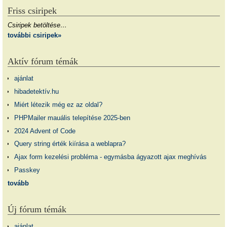
Friss csiripek
Csiripek betöltése…
további csiripek»
Aktív fórum témák
ajánlat
hibadetektív.hu
Miért létezik még ez az oldal?
PHPMailer mauális telepítése 2025-ben
2024 Advent of Code
Query string érték kiírása a weblapra?
Ajax form kezelési probléma - egymásba ágyazott ajax meghívás
Passkey
tovább
Új fórum témák
ajánlat