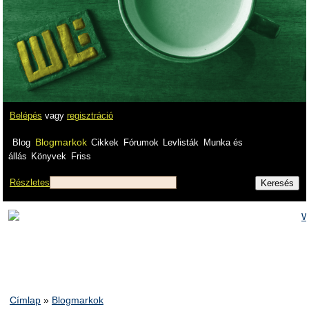
Belépés
vagy
regisztráció
Blogmarkok
Blog
Cikkek
Fórumok
Levlisták
Munka és
állás
Könyvek
Friss
Részletes
Címlap
»
Blogmarkok