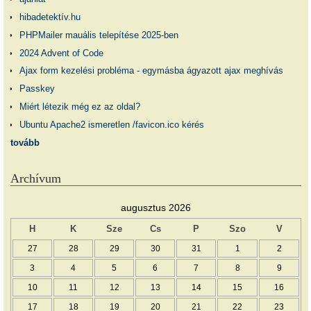
hibadetektív.hu
PHPMailer mauális telepítése 2025-ben
2024 Advent of Code
Ajax form kezelési probléma - egymásba ágyazott ajax meghívás
Passkey
Miért létezik még ez az oldal?
Ubuntu Apache2 ismeretlen /favicon.ico kérés
tovább
Archívum
augusztus 2026
H
K
Sze
Cs
P
Szo
V
27
28
29
30
31
1
2
3
4
5
6
7
8
9
10
11
12
13
14
15
16
17
18
19
20
21
22
23