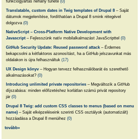
funkciógyártás néhány tünete
(0)
Translatable, custom dates in Twig templates of Drupal 8
– Saját
dátumok megjelenítése, fordíthatóan a Drupal 8 smink rétegével
dolgozva
(0)
NativeScript – Cross-Platform Native Development with
Javascript
– Fejlesszünk natív mobilalkalmazást JavaScripttel
(0)
GitHub Security Update: Reused password attack
– Érdemes
bekapcsolni a kétfaktoros azonosítást, ha a GitHub jelszavunkat más
oldalakon is újra felhasználtuk
(17)
UX Design könyv
– Hogyan tervezz felhasználóbarát és szerethető
alkalmazásokat?
(0)
Introducing unlimited private repositories
– Megváltozik a GitHub
díjszabása: minden előfizetéshez korlátlan számú privát repository
jár
(0)
Drupal 8 Twig: add custom CSS classes to menus (based on menu
name)
– Saját elképzeléseink szerinti CSS osztályok (automatizált)
hozzáadása a Drupal 8 menüihez
(0)
tovább»