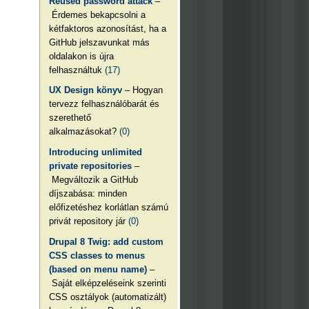
Reused password attack
–
Érdemes bekapcsolni a
kétfaktoros azonosítást, ha a
GitHub jelszavunkat más
oldalakon is újra
felhasználtuk
(17)
UX Design könyv
– Hogyan
tervezz felhasználóbarát és
szerethető
alkalmazásokat?
(0)
Introducing unlimited
private repositories
–
Megváltozik a GitHub
díjszabása: minden
előfizetéshez korlátlan számú
privát repository jár
(0)
Drupal 8 Twig: add custom
CSS classes to menus
(based on menu name)
–
Saját elképzeléseink szerinti
CSS osztályok (automatizált)