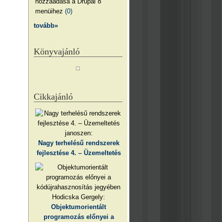
hozzáadása a Drupal 8
menüihez
(0)
tovább»
Könyvajánló
Cikkajánló
janoszen:
Nagy terhelésű rendszerek
fejlesztése 4. – Üzemeltetés
Hodicska Gergely:
Objektumorientált
programozás előnyei a