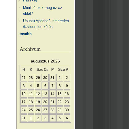
Passkey
Miért létezik még ez az
oldal?
Ubuntu Apache2 ismeretlen
/favicon.ico kérés
tovább
Archívum
augusztus 2026
H
K
Sze
Cs
P
Szo
V
27
28
29
30
31
1
2
3
4
5
6
7
8
9
10
11
12
13
14
15
16
17
18
19
20
21
22
23
24
25
26
27
28
29
30
31
1
2
3
4
5
6