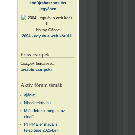
kódújrahasznosítás
jegyében
Hojtsy Gábor:
2004 - egy év a web körül II.
Friss csiripek
Csiripek betöltése…
további csiripek»
Aktív fórum témák
ajánlat
hibadetektív.hu
Miért létezik még ez az
oldal?
PHPMailer mauális
telepítése 2025-ben