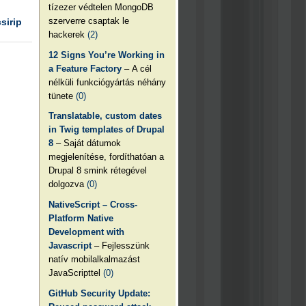
tízezer védtelen MongoDB
szerverre csaptak le
csirip
hackerek
(2)
12 Signs You’re Working in
a Feature Factory
– A cél
nélküli funkciógyártás néhány
tünete
(0)
Translatable, custom dates
in Twig templates of Drupal
8
– Saját dátumok
megjelenítése, fordíthatóan a
Drupal 8 smink rétegével
dolgozva
(0)
NativeScript – Cross-
Platform Native
Development with
Javascript
– Fejlesszünk
natív mobilalkalmazást
JavaScripttel
(0)
GitHub Security Update: