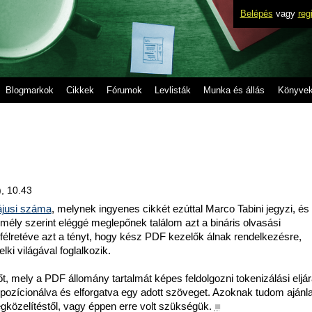
Belépés
vagy
reg
Blogmarkok
Cikkek
Fórumok
Levlisták
Munka és állás
Könyve
), 10.43
ájusi száma
, melynek ingyenes cikkét ezúttal Marco Tabini jegyzi, é
mély szerint eléggé meglepőnek találom azt a bináris olvasási
félretéve azt a tényt, hogy kész PDF kezelők álnak rendelkezésre,
ki világával foglalkozik.
 mely a PDF állomány tartalmát képes feldolgozni tokenizálási eljár
n pozícionálva és elforgatva egy adott szöveget. Azoknak tudom ajánla
közelítéstől, vagy éppen erre volt szükségük.
■