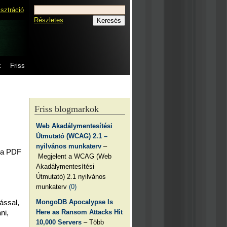
isztráció
Részletes
k
Friss
Friss blogmarkok
Web Akadálymentesítési
Útmutató (WCAG) 2.1 –
nyilvános munkaterv
–
s a PDF
Megjelent a WCAG (Web
Akadálymentesítési
Útmutató) 2.1 nyilvános
munkaterv
(0)
MongoDB Apocalypse Is
ással,
Here as Ransom Attacks Hit
ni,
10,000 Servers
– Több