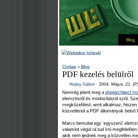
Blog
Címlap
»
Blog
PDF kezelés belülről
Hojtsy Gábor
·
2004. Május. 21. (P
Nemrég jelent meg a
php|architect m
elemzésről és módosításról szól. Sze
megközelítést, amit alkalmaz, hiszen 
közvetlenül a PDF állományok belső lel
Marco bemutat egy 'egyszerű' elemzőt,
valamint végül rá tud írni megfelelőe
akik nem ijednek meg a közvetlen meg