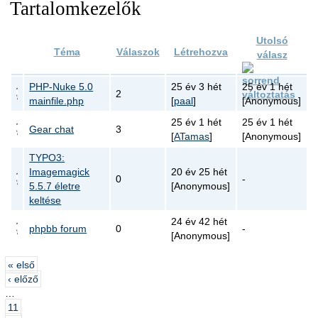
Tartalomkezelők
Utolsó
Téma
Válaszok
Létrehozva
válasz
PHP-Nuke 5.0
25 év 3 hét
25 év 1 hét
2
mainfile.php
[
paal
]
[Anonymous]
25 év 1 hét
25 év 1 hét
Gear chat
3
[
ATamas
]
[Anonymous]
TYPO3:
Imagemagick
20 év 25 hét
0
-
5.5.7 életre
[Anonymous]
keltése
24 év 42 hét
phpbb forum
0
-
[Anonymous]
« első
‹ előző
…
11