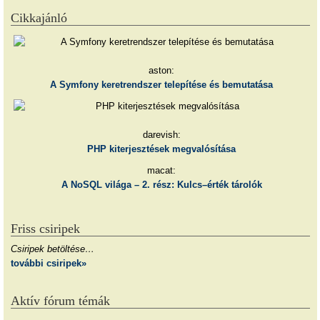
Cikkajánló
aston:
A Symfony keretrendszer telepítése és bemutatása
darevish:
PHP kiterjesztések megvalósítása
macat:
A NoSQL világa – 2. rész: Kulcs–érték tárolók
Friss csiripek
Csiripek betöltése…
további csiripek»
Aktív fórum témák