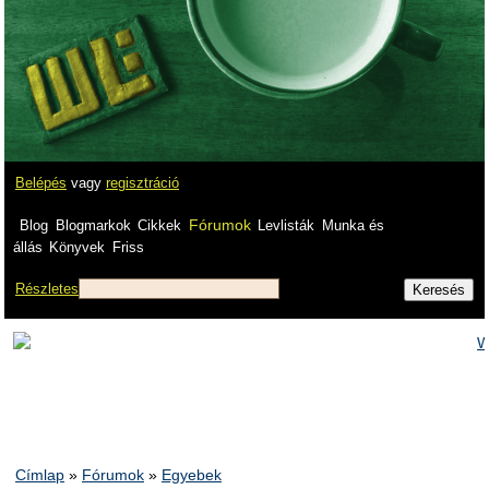
Belépés
vagy
regisztráció
Fórumok
Blog
Blogmarkok
Cikkek
Levlisták
Munka és
állás
Könyvek
Friss
Részletes
Címlap
»
Fórumok
»
Egyebek