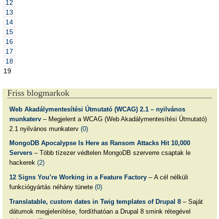
12
13
14
15
16
17
18
19
Friss blogmarkok
Web Akadálymentesítési Útmutató (WCAG) 2.1 – nyilvános
munkaterv
– Megjelent a WCAG (Web Akadálymentesítési Útmutató)
2.1 nyilvános munkaterv
(0)
MongoDB Apocalypse Is Here as Ransom Attacks Hit 10,000
Servers
– Több tízezer védtelen MongoDB szerverre csaptak le
hackerek
(2)
12 Signs You’re Working in a Feature Factory
– A cél nélküli
funkciógyártás néhány tünete
(0)
Translatable, custom dates in Twig templates of Drupal 8
– Saját
dátumok megjelenítése, fordíthatóan a Drupal 8 smink rétegével