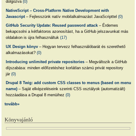
dolgozva
(0)
NativeScript – Cross-Platform Native Development with
Javascript
– Fejlesszünk natív mobilalkalmazást JavaScripttel
(0)
GitHub Security Update: Reused password attack
– Érdemes
bekapcsolni a kétfaktoros azonosítást, ha a GitHub jelszavunkat más
oldalakon is újra felhasználtuk
(17)
UX Design könyv
– Hogyan tervezz felhasználóbarát és szerethető
alkalmazásokat?
(0)
Introducing unlimited private repositories
– Megváltozik a GitHub
díjszabása: minden előfizetéshez korlátlan számú privát repository
jár
(0)
Drupal 8 Twig: add custom CSS classes to menus (based on menu
name)
– Saját elképzeléseink szerinti CSS osztályok (automatizált)
hozzáadása a Drupal 8 menüihez
(0)
tovább»
Könyvajánló