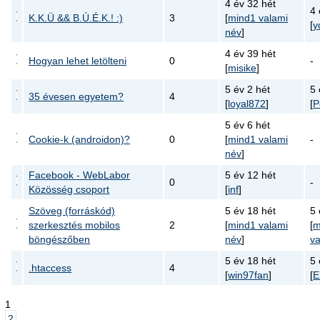
4 év 32 hét
4 
K.K.Ü && B.Ú.É.K.! :)
3
[
mind1 valami
[
y
név
]
4 év 39 hét
Hogyan lehet letölteni
0
-
[
misike
]
5 év 2 hét
5 
35 évesen egyetem?
4
[
loyal872
]
[
P
5 év 6 hét
Cookie-k (androidon)?
0
[
mind1 valami
-
név
]
Facebook - WebLabor
5 év 12 hét
0
-
Közösség csoport
[
inf
]
Szöveg (forráskód)
5 év 18 hét
5 
szerkesztés mobilos
2
[
mind1 valami
[
m
böngészőben
név
]
va
5 év 18 hét
5 
.htaccess
4
[
win97fan
]
[
E
1
2