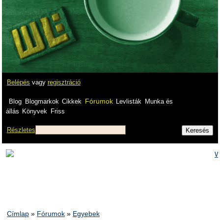
Belépés
vagy
regisztráció
Fórumok
Blog
Blogmarkok
Cikkek
Levlisták
Munka és
állás
Könyvek
Friss
Részletes
Címlap
»
Fórumok
»
Egyebek