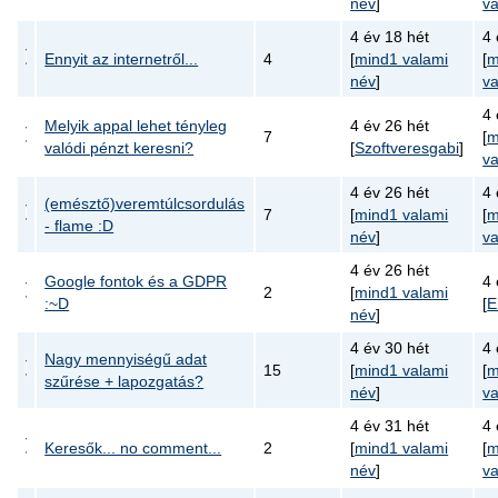
név
]
va
4 év 18 hét
4 
Ennyit az internetről...
4
[
mind1 valami
[
m
név
]
va
4 
Melyik appal lehet tényleg
4 év 26 hét
7
[
m
valódi pénzt keresni?
[
Szoftveresgabi
]
va
4 év 26 hét
4 
(emésztő)veremtúlcsordulás
7
[
mind1 valami
[
m
- flame :D
név
]
va
4 év 26 hét
Google fontok és a GDPR
4 
2
[
mind1 valami
:~D
[
E
név
]
4 év 30 hét
4 
Nagy mennyiségű adat
15
[
mind1 valami
[
m
szűrése + lapozgatás?
név
]
va
4 év 31 hét
4 
Keresők... no comment...
2
[
mind1 valami
[
m
név
]
va