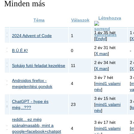
Minden más
Létrehozva
Téma
Válaszok
1 év 35 hét
1 
2024 Advent of Code
1
[
Endyl
]
[
X
2 év 31 hét
B.Ú.É.K!
0
-
[
X man
]
2 év 34 hét
2 
Sokáig futó feladat kezelése
11
[
X man
]
[
X
3 év 7 hét
3 
Androidos firefox -
4
[
mind1 valami
[
m
megjelenítési gondok
név
]
va
3 év 15 hét
ChatGPT - hype és
3 
23
[
mind1 valami
még...???
[
k
név
]
reddit... ez még
3 év 17 hét
3 
szánalmasabb, mint a
4
[
mind1 valami
[
m
google+facebook+chatgpt