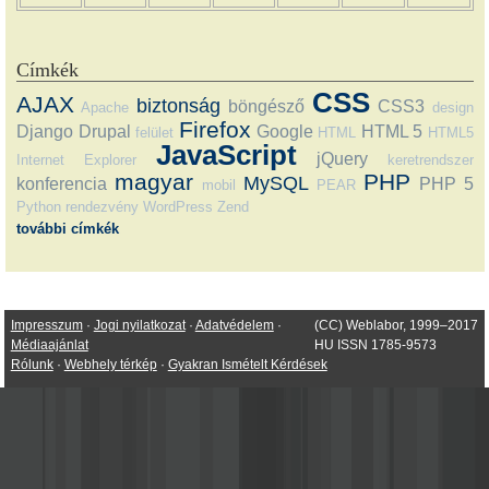
Címkék
CSS
AJAX
biztonság
böngésző
CSS3
Apache
design
Firefox
Django
Drupal
Google
HTML 5
felület
HTML
HTML5
JavaScript
jQuery
Internet Explorer
keretrendszer
magyar
PHP
MySQL
konferencia
PHP 5
mobil
PEAR
Python
rendezvény
WordPress
Zend
további címkék
Impresszum
·
Jogi nyilatkozat
·
Adatvédelem
·
(CC) Weblabor, 1999–2017
Médiaajánlat
HU ISSN 1785-9573
Rólunk
·
Webhely térkép
·
Gyakran Ismételt Kérdések