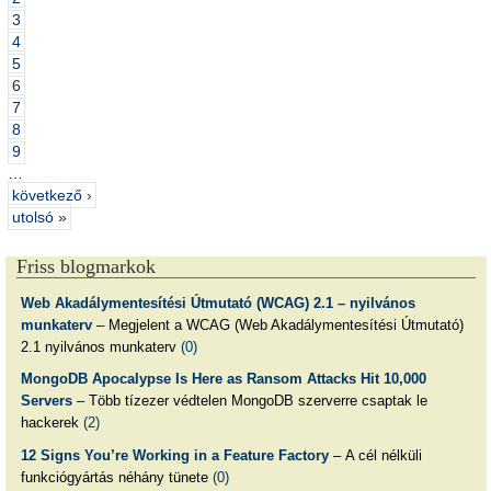
3
4
5
6
7
8
9
…
következő ›
utolsó »
Friss blogmarkok
Web Akadálymentesítési Útmutató (WCAG) 2.1 – nyilvános
munkaterv
– Megjelent a WCAG (Web Akadálymentesítési Útmutató)
2.1 nyilvános munkaterv
(0)
MongoDB Apocalypse Is Here as Ransom Attacks Hit 10,000
Servers
– Több tízezer védtelen MongoDB szerverre csaptak le
hackerek
(2)
12 Signs You’re Working in a Feature Factory
– A cél nélküli
funkciógyártás néhány tünete
(0)