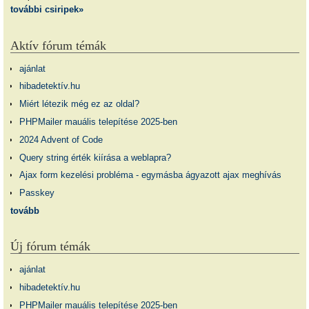
további csiripek»
Aktív fórum témák
ajánlat
hibadetektív.hu
Miért létezik még ez az oldal?
PHPMailer mauális telepítése 2025-ben
2024 Advent of Code
Query string érték kiírása a weblapra?
Ajax form kezelési probléma - egymásba ágyazott ajax meghívás
Passkey
tovább
Új fórum témák
ajánlat
hibadetektív.hu
PHPMailer mauális telepítése 2025-ben