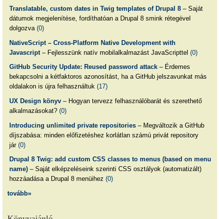
Translatable, custom dates in Twig templates of Drupal 8
– Saját
dátumok megjelenítése, fordíthatóan a Drupal 8 smink rétegével
dolgozva
(0)
NativeScript – Cross-Platform Native Development with
Javascript
– Fejlesszünk natív mobilalkalmazást JavaScripttel
(0)
GitHub Security Update: Reused password attack
– Érdemes
bekapcsolni a kétfaktoros azonosítást, ha a GitHub jelszavunkat más
oldalakon is újra felhasználtuk
(17)
UX Design könyv
– Hogyan tervezz felhasználóbarát és szerethető
alkalmazásokat?
(0)
Introducing unlimited private repositories
– Megváltozik a GitHub
díjszabása: minden előfizetéshez korlátlan számú privát repository
jár
(0)
Drupal 8 Twig: add custom CSS classes to menus (based on menu
name)
– Saját elképzeléseink szerinti CSS osztályok (automatizált)
hozzáadása a Drupal 8 menüihez
(0)
tovább»
Könyvajánló