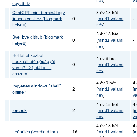
név
]
va
együtt :D
ChatGPT mint terminál egy
3 év 18 hét
linuxos vm-hez (blogmark
0
[
mind1 valami
-
helyett)
név
]
3 év 18 hét
Bye, bye github (blogmark
0
[
mind1 valami
-
helyett)
név
]
Hol lehet kézből
4 év 8 hét
használható gépágyút
0
[
mind1 valami
-
venni? :D (totál off...
név
]
asszem)
4 év 9 hét
4 
Ingyenes windows "shell"
2
[
mind1 valami
[
m
online?
név
]
va
4 év 15 hét
4 
fércbúk
2
[
mind1 valami
[
m
név
]
va
4 év 18 hét
4 
Leépülés (wordle átirat)
16
[
mind1 valami
[
m