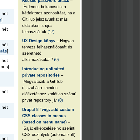
Reused password attack
–
Érdemes bekapcsolni a
kétfaktoros azonosítást, ha a
 hét
GitHub jelszavunkat más
n
]
oldalakon is újra
 hét
felhasználtuk
(17)
UX Design könyv
– Hogyan
 hét
tervezz felhasználóbarát és
amás
]
szerethető
alkalmazásokat?
(0)
 hét
ous]
Introducing unlimited
private repositories
–
Megváltozik a GitHub
díjszabása: minden
 hét
előfizetéshez korlátlan számú
privát repository jár
(0)
 hét
Drupal 8 Twig: add custom
CSS classes to menus
(based on menu name)
–
Saját elképzeléseink szerinti
CSS osztályok (automatizált)
 hét