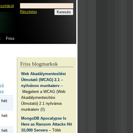
isztráció
Részletes
k
Friss
Friss blogmarkok
Web Akadálymentesítési
Útmutató (WCAG) 2.1 –
só
nyilvános munkaterv
–
sz
Megjelent a WCAG (Web
Akadálymentesítési
 hét
Útmutató) 2.1 nyilvános
munkaterv
(0)
 hét
MongoDB Apocalypse Is
Here as Ransom Attacks Hit
 hét
10,000 Servers
– Több