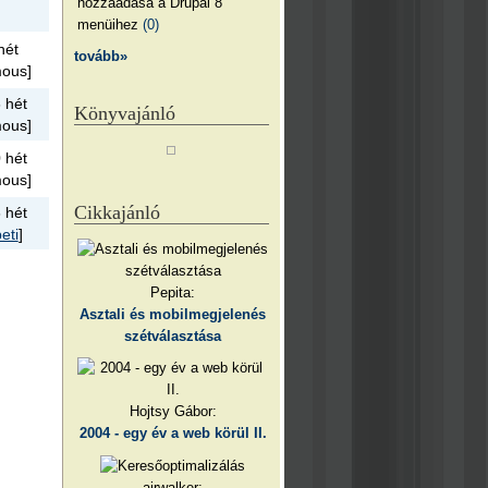
hozzáadása a Drupal 8
menüihez
(0)
hét
tovább»
ous]
 hét
Könyvajánló
ous]
 hét
ous]
Cikkajánló
 hét
eti
]
Pepita:
Asztali és mobilmegjelenés
szétválasztása
Hojtsy Gábor:
2004 - egy év a web körül II.
airwalker: