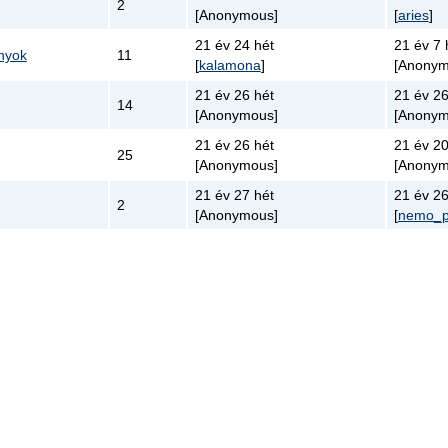
2
[Anonymous]
[
aries
]
21 év 24 hét
21 év 7 
nyok
11
[
kalamona
]
[Anonym
21 év 26 hét
21 év 26
14
[Anonymous]
[Anonym
21 év 26 hét
21 év 20
25
[Anonymous]
[Anonym
21 év 27 hét
21 év 26
2
[Anonymous]
[
nemo_p