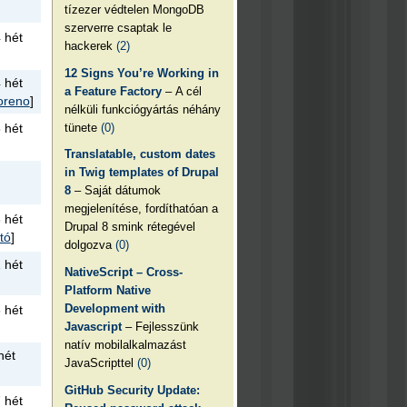
tízezer védtelen MongoDB
szerverre csaptak le
 hét
hackerek
(2)
12 Signs You’re Working in
 hét
a Feature Factory
– A cél
oreno
]
nélküli funkciógyártás néhány
tünete
(0)
 hét
Translatable, custom dates
in Twig templates of Drupal
8
– Saját dátumok
megjelenítése, fordíthatóan a
 hét
Drupal 8 smink rétegével
tó
]
dolgozva
(0)
 hét
NativeScript – Cross-
Platform Native
Development with
 hét
Javascript
– Fejlesszünk
natív mobilalkalmazást
hét
JavaScripttel
(0)
GitHub Security Update:
 hét