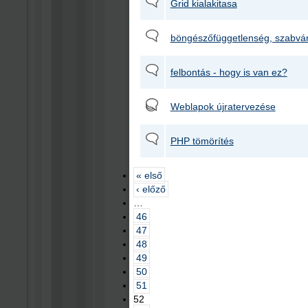
Grid kialakitasa
böngészőfüggetlenség, szabvá
felbontás - hogy is van ez?
Weblapok újratervezése
PHP tömörítés
« első
‹ előző
…
46
47
48
49
50
51
52