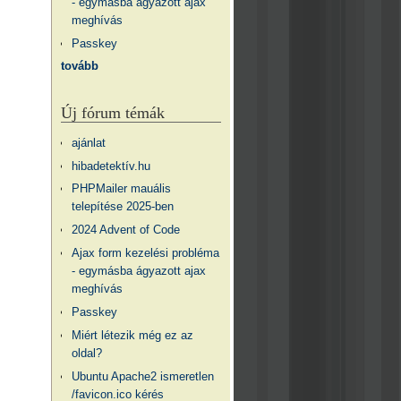
- egymásba ágyazott ajax
meghívás
Passkey
tovább
Új fórum témák
ajánlat
hibadetektív.hu
PHPMailer mauális
telepítése 2025-ben
2024 Advent of Code
Ajax form kezelési probléma
- egymásba ágyazott ajax
meghívás
Passkey
Miért létezik még ez az
oldal?
Ubuntu Apache2 ismeretlen
/favicon.ico kérés