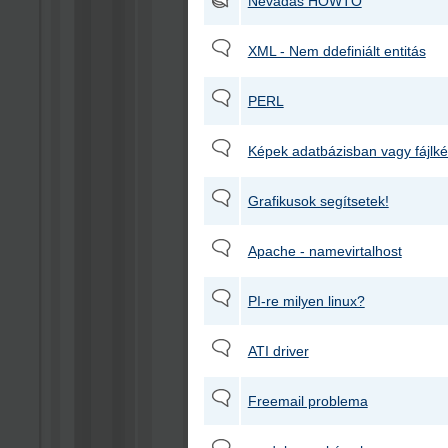
Névadás HOWTO
XML - Nem ddefiniált entitás
PERL
Képek adatbázisban vagy fájlk
Grafikusok segítsetek!
Apache - namevirtalhost
PI-re milyen linux?
ATI driver
Freemail problema