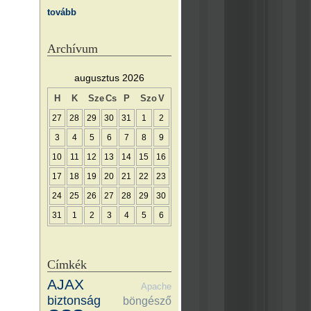
tovább
Archívum
augusztus 2026
H
K
Sze
Cs
P
Szo
V
27
28
29
30
31
1
2
3
4
5
6
7
8
9
10
11
12
13
14
15
16
17
18
19
20
21
22
23
24
25
26
27
28
29
30
31
1
2
3
4
5
6
Címkék
AJAX
Apache
biztonság
böngésző