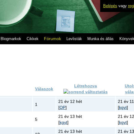
Belépés
vagy
reg
Fórumok
Blogmarkok
Cikkek
Levlisták
Munka és állás
Könyve
Létrehozva
Utol
Válaszok
vála
21 év 12 hét
21 év 11
1
[
OP
]
[
kgyt
]
21 év 13 hét
21 év 12
5
[
kgyt
]
[
kgyt
]
21 év 13 hét
21 év 13