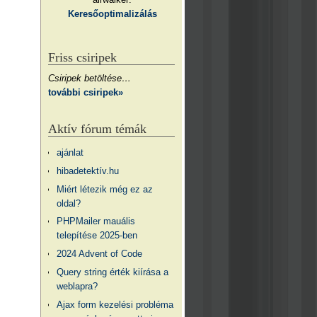
Keresőoptimalizálás
Friss csiripek
Csiripek betöltése…
további csiripek»
Aktív fórum témák
ajánlat
hibadetektív.hu
Miért létezik még ez az
oldal?
PHPMailer mauális
telepítése 2025-ben
2024 Advent of Code
Query string érték kiírása a
weblapra?
Ajax form kezelési probléma