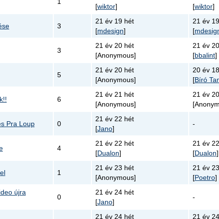
1
[
wiktor
]
[
wiktor
]
21 év 19 hét
21 év 19
ése
3
[
mdesign
]
[
mdesig
21 év 20 hét
21 év 20
3
[Anonymous]
[
bbalint
]
21 év 20 hét
20 év 18
5
[Anonymous]
[
Bíró T
21 év 21 hét
21 év 20
!!
6
[Anonymous]
[Anonym
21 év 22 hét
les Pra Loup
0
-
[
Jano
]
21 év 22 hét
21 év 22
e
4
[
Dualon
]
[
Dualon
]
21 év 23 hét
21 év 23
el
1
[Anonymous]
[
Poetro
]
deo újra
21 év 24 hét
0
-
[
Jano
]
21 év 24 hét
21 év 24