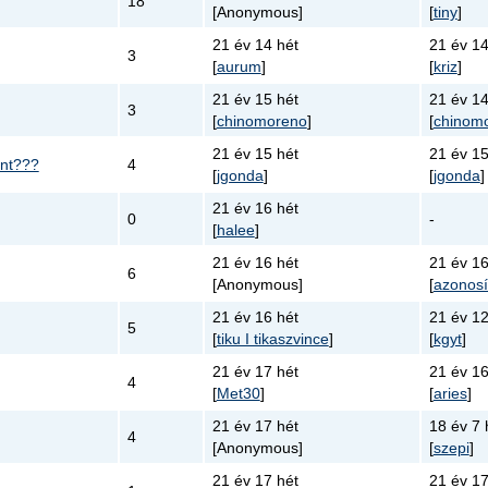
18
[Anonymous]
[
tiny
]
21 év 14 hét
21 év 14
3
[
aurum
]
[
kriz
]
21 év 15 hét
21 év 14
3
[
chinomoreno
]
[
chinom
21 év 15 hét
21 év 15
ént???
4
[
jgonda
]
[
jgonda
]
21 év 16 hét
0
-
[
halee
]
21 év 16 hét
21 év 16
6
[Anonymous]
[
azonosí
21 év 16 hét
21 év 12
5
[
tiku I tikaszvince
]
[
kgyt
]
21 év 17 hét
21 év 16
4
[
Met30
]
[
aries
]
21 év 17 hét
18 év 7 
4
[Anonymous]
[
szepi
]
21 év 17 hét
21 év 17