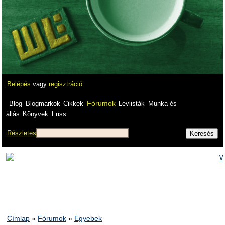
Belépés
vagy
regisztráció
Fórumok
Blog
Blogmarkok
Cikkek
Levlisták
Munka és
állás
Könyvek
Friss
Részletes
Címlap
»
Fórumok
»
Egyebek