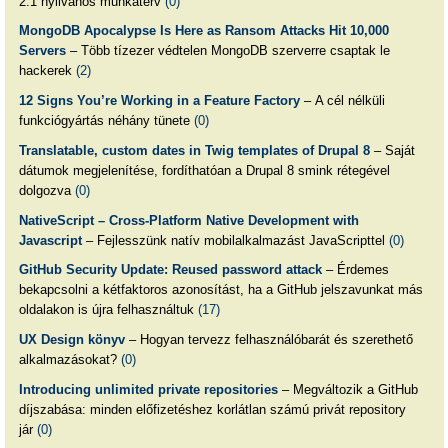
2.1 nyilvános munkaterv
(0)
MongoDB Apocalypse Is Here as Ransom Attacks Hit 10,000
Servers
– Több tízezer védtelen MongoDB szerverre csaptak le
hackerek
(2)
12 Signs You’re Working in a Feature Factory
– A cél nélküli
funkciógyártás néhány tünete
(0)
Translatable, custom dates in Twig templates of Drupal 8
– Saját
dátumok megjelenítése, fordíthatóan a Drupal 8 smink rétegével
dolgozva
(0)
NativeScript – Cross-Platform Native Development with
Javascript
– Fejlesszünk natív mobilalkalmazást JavaScripttel
(0)
GitHub Security Update: Reused password attack
– Érdemes
bekapcsolni a kétfaktoros azonosítást, ha a GitHub jelszavunkat más
oldalakon is újra felhasználtuk
(17)
UX Design könyv
– Hogyan tervezz felhasználóbarát és szerethető
alkalmazásokat?
(0)
Introducing unlimited private repositories
– Megváltozik a GitHub
díjszabása: minden előfizetéshez korlátlan számú privát repository
jár
(0)