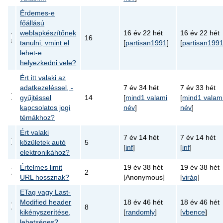
Érdemes-e
főállású
weblapkészítőnek
16 év 22 hét
16 év 22 hét
16
tanulni, vmint el
[
partisan1991
]
[
partisan199
lehet-e
helyezkedni vele?
Ért itt valaki az
adatkezeléssel, -
7 év 34 hét
7 év 33 hét
gyűjtéssel
14
[
mind1 valami
[
mind1 valam
kapcsolatos jogi
név
]
név
]
témákhoz?
Ért valaki
7 év 14 hét
7 év 14 hét
közületek autó
5
[
inf
]
[
inf
]
elektronikához?
Értelmes limit
19 év 38 hét
19 év 38 hét
2
URL hossznak?
[Anonymous]
[
virág
]
ETag vagy Last-
Modified header
18 év 46 hét
18 év 46 hét
8
kikényszerítése,
[
randomly
]
[
vbence
]
lehetséges?