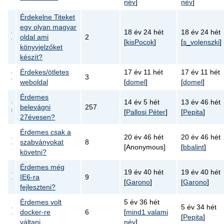
név
]
név
]
Érdekelne Titeket
egy olyan magyar
18 év 24 hét
18 év 24 hét
oldal ami
2
[
kisPocok
]
[
s_volenszki
]
könyvjelzőket
készít?
Érdekes/ötletes
17 év 11 hét
17 év 11 hét
3
weboldal
[
domel
]
[
domel
]
Érdemes
14 év 5 hét
13 év 46 hét
belevágni
257
[
Pallosi Péter
]
[
Pepita
]
27évesen?
Érdemes csak a
20 év 46 hét
20 év 46 hét
szabványokat
8
[Anonymous]
[
bbalint
]
követni?
Érdemes még
19 év 40 hét
19 év 40 hét
IE6-ra
9
[
Garono
]
[
Garono
]
fejleszteni?
Érdemes volt
5 év 36 hét
5 év 34 hét
docker-re
6
[
mind1 valami
[
Pepita
]
váltani...
név
]