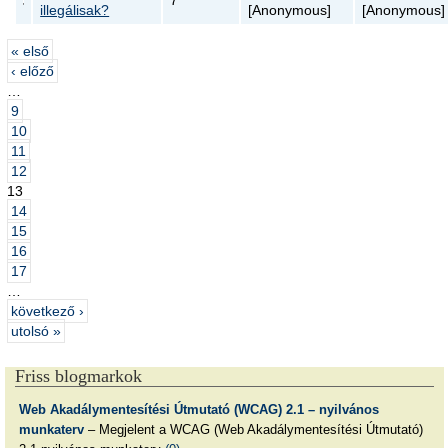
7
illegálisak?
[Anonymous]
[Anonymous]
« első
‹ előző
…
9
10
11
12
13
14
15
16
17
…
következő ›
utolsó »
Friss blogmarkok
Web Akadálymentesítési Útmutató (WCAG) 2.1 – nyilvános
munkaterv
– Megjelent a WCAG (Web Akadálymentesítési Útmutató)