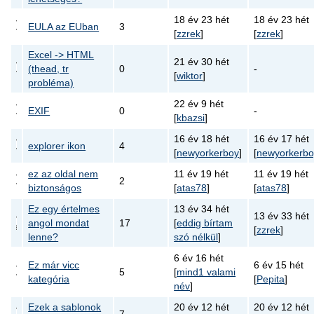
18 év 23 hét
18 év 23 hét
EULA az EUban
3
[
zzrek
]
[
zzrek
]
Excel -> HTML
21 év 30 hét
(thead, tr
0
-
[
wiktor
]
probléma)
22 év 9 hét
EXIF
0
-
[
kbazsi
]
16 év 18 hét
16 év 17 hét
explorer ikon
4
[
newyorkerboy
]
[
newyorkerbo
ez az oldal nem
11 év 19 hét
11 év 19 hét
2
biztonságos
[
atas78
]
[
atas78
]
Ez egy értelmes
13 év 34 hét
13 év 33 hét
angol mondat
17
[
eddig bírtam
[
zzrek
]
lenne?
szó nélkül
]
6 év 16 hét
Ez már vicc
6 év 15 hét
5
[
mind1 valami
kategória
[
Pepita
]
név
]
Ezek a sablonok
20 év 12 hét
20 év 12 hét