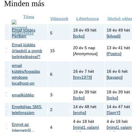
Minden más
Téma
Válaszok
Létrehozva
Utolsó vála
Email küldés
18 év 49 hét
18 év 49 hét
5
Perlben
[
lorko
]
[
kilvadi
]
Email küldés
20 év 5 nap
13 év 41 hét
űrlapból a gomb
15
[Anonymous]
[
Poetro
]
belinkelésével?
email
küldés/fogadás
16 év 7 hét
16 év 6 hét
6
windows
[
troy1979
]
[
kayapo
]
localhost-on
18 év 39 hét
18 év 39 hét
emailküldés
3
[
lorko
]
[
lorko
]
Emeltdíjas SMS,
14 év 48 hét
14 év 47 hét
2
telefonszám
[
erohs
]
[
SamY
]
4 év 18 hét
4 év 18 hét
Ennyit az
4
[
mind1 valami
[
mind1 valam
internetről...