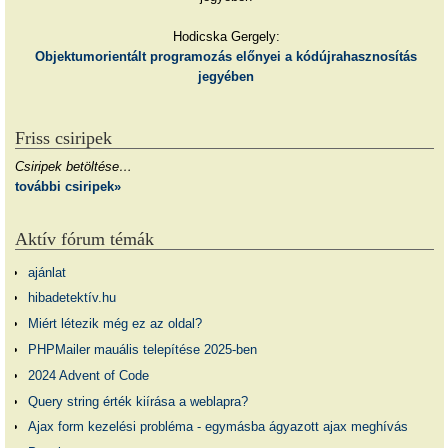
Hodicska Gergely:
Objektumorientált programozás előnyei a kódújrahasznosítás
jegyében
Friss csiripek
Csiripek betöltése…
további csiripek»
Aktív fórum témák
ajánlat
hibadetektív.hu
Miért létezik még ez az oldal?
PHPMailer mauális telepítése 2025-ben
2024 Advent of Code
Query string érték kiírása a weblapra?
Ajax form kezelési probléma - egymásba ágyazott ajax meghívás