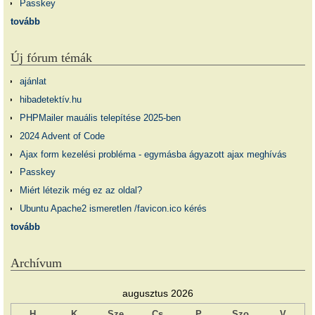
Passkey
tovább
Új fórum témák
ajánlat
hibadetektív.hu
PHPMailer mauális telepítése 2025-ben
2024 Advent of Code
Ajax form kezelési probléma - egymásba ágyazott ajax meghívás
Passkey
Miért létezik még ez az oldal?
Ubuntu Apache2 ismeretlen /favicon.ico kérés
tovább
Archívum
augusztus 2026
H
K
Sze
Cs
P
Szo
V