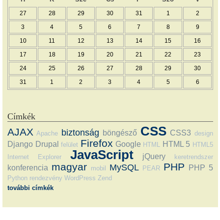
27
28
29
30
31
1
2
3
4
5
6
7
8
9
10
11
12
13
14
15
16
17
18
19
20
21
22
23
24
25
26
27
28
29
30
31
1
2
3
4
5
6
Címkék
CSS
AJAX
biztonság
böngésző
CSS3
Apache
design
Firefox
Django
Drupal
Google
HTML 5
felület
HTML
HTML5
JavaScript
jQuery
Internet Explorer
keretrendszer
magyar
PHP
MySQL
konferencia
PHP 5
mobil
PEAR
Python
rendezvény
WordPress
Zend
további címkék