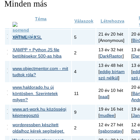
Minden más
Téma
Válaszok
Létrehozva
21 év 20 hét
20 é
XHTML -> XSL
5
[Anonymous]
[
Bír
XAMPP + Python JS file
13 év 32 hét
13 é
2
betöltésekor 500-as hiba
[
DarkRaptor
]
[
Dar
13 év 48 hét
13 é
www.objectmentor.com - mit
4
[
eddig bírtam
[
edd
tudtok róla?
szó nélkül
]
szó 
www.haldorado.hu új
20 é
20 év 10 hét
köntösben. Szerintetek
11
[
Bár
[
paal
]
milyen?
And
www.art-work.hu közösségi
19 év 16 hét
19 é
9
képmegosztó
[
mudlee
]
[
Jan
wordpressben készített
12 év 27 hét
12 é
2
oldalhoz kérek segítséget.
[
gaborpatay
]
[
ba