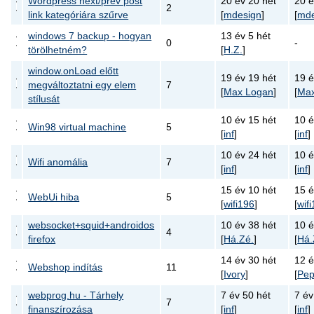
Wordpress next/prev post
20 év 20 hét
20 é
2
link kategóriára szűrve
[
mdesign
]
[
mde
windows 7 backup - hogyan
13 év 5 hét
0
-
törölhetném?
[
H.Z.
]
window.onLoad előtt
19 év 19 hét
19 é
megváltoztatni egy elem
7
[
Max Logan
]
[
Max
stílusát
10 év 15 hét
10 é
Win98 virtual machine
5
[
inf
]
[
inf
]
10 év 24 hét
10 é
Wifi anomália
7
[
inf
]
[
inf
]
15 év 10 hét
15 é
WebUi hiba
5
[
wifi196
]
[
wif
websocket+squid+androidos
10 év 38 hét
10 é
4
firefox
[
Há.Zé.
]
[
Há.
14 év 30 hét
12 é
Webshop indítás
11
[
Ivory
]
[
Pep
webprog.hu - Tárhely
7 év 50 hét
7 év
7
finanszírozása
[
inf
]
[
inf
]