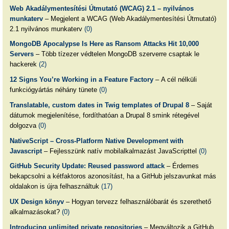
Web Akadálymentesítési Útmutató (WCAG) 2.1 – nyilvános
munkaterv
– Megjelent a WCAG (Web Akadálymentesítési Útmutató)
2.1 nyilvános munkaterv
(0)
MongoDB Apocalypse Is Here as Ransom Attacks Hit 10,000
Servers
– Több tízezer védtelen MongoDB szerverre csaptak le
hackerek
(2)
12 Signs You’re Working in a Feature Factory
– A cél nélküli
funkciógyártás néhány tünete
(0)
Translatable, custom dates in Twig templates of Drupal 8
– Saját
dátumok megjelenítése, fordíthatóan a Drupal 8 smink rétegével
dolgozva
(0)
NativeScript – Cross-Platform Native Development with
Javascript
– Fejlesszünk natív mobilalkalmazást JavaScripttel
(0)
GitHub Security Update: Reused password attack
– Érdemes
bekapcsolni a kétfaktoros azonosítást, ha a GitHub jelszavunkat más
oldalakon is újra felhasználtuk
(17)
UX Design könyv
– Hogyan tervezz felhasználóbarát és szerethető
alkalmazásokat?
(0)
Introducing unlimited private repositories
– Megváltozik a GitHub