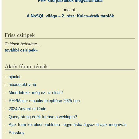
PHP kiterjesztések megvalósítása
macat:
A NoSQL világa – 2. rész: Kulcs–érték tárolók
Friss csiripek
Csiripek betöltése…
további csiripek»
Aktív fórum témák
ajánlat
hibadetektív.hu
Miért létezik még ez az oldal?
PHPMailer mauális telepítése 2025-ben
2024 Advent of Code
Query string érték kiírása a weblapra?
Ajax form kezelési probléma - egymásba ágyazott ajax meghívás
Passkey