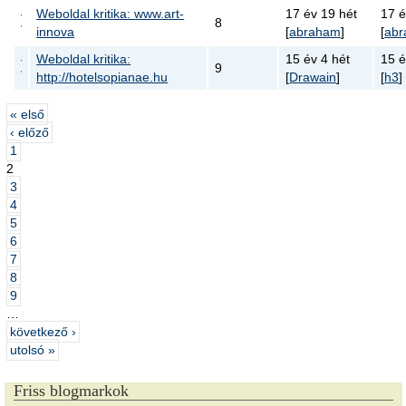
Weboldal kritika: www.art-
17 év 19 hét
17 é
8
innova
[
abraham
]
[
ab
Weboldal kritika:
15 év 4 hét
15 é
9
http://hotelsopianae.hu
[
Drawain
]
[
h3
]
« első
‹ előző
1
2
3
4
5
6
7
8
9
…
következő ›
utolsó »
Friss blogmarkok