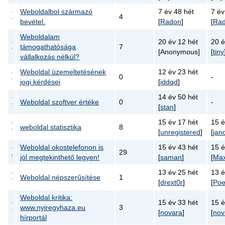
Weboldalbol származó
7 év 48 hét
7 év
4
bevétel.
[
Radon
]
[
Ra
Weboldalam
20 év 12 hét
20 é
támogathatósága
7
[Anonymous]
[
tiny
vállalkozás nélkül?
Weboldal üzemeltetésének
12 év 23 hét
0
-
jogi kérdései
[
iddqd
]
14 év 50 hét
Weboldal szoftver értéke
0
-
[
stan
]
15 év 17 hét
15 é
weboldal statisztika
8
[
unregistered
]
[
jan
Weboldal okostelefonon is
15 év 43 hét
15 é
29
jól megtekinthető legyen!
[
saman
]
[
Max
13 év 25 hét
13 é
Weboldal népszerűsítése
1
[
drext0r
]
[
Poe
Weboldal kritika:
15 év 33 hét
15 é
www.nyiregyhaza.eu
3
[
novara
]
[
nov
hírportál