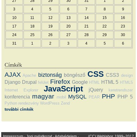
27
28
29
30
31
1
2
3
4
5
6
7
8
9
10
11
12
13
14
15
16
17
18
19
20
21
22
23
24
25
26
27
28
29
30
31
1
2
3
4
5
6
Címkék
CSS
AJAX
biztonság
böngésző
CSS3
Apache
design
Firefox
Django
Drupal
Google
HTML 5
felület
HTML
HTML5
JavaScript
jQuery
Internet Explorer
keretrendszer
magyar
PHP
MySQL
konferencia
PHP 5
mobil
PEAR
Python
rendezvény
WordPress
Zend
további címkék
Impresszum
·
Jogi nyilatkozat
·
Adatvédelem
·
(CC) Weblabor, 1999–2017