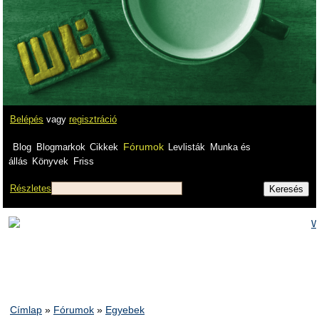
Belépés
vagy
regisztráció
Fórumok
Blog
Blogmarkok
Cikkek
Levlisták
Munka és
állás
Könyvek
Friss
Részletes
Címlap
»
Fórumok
»
Egyebek