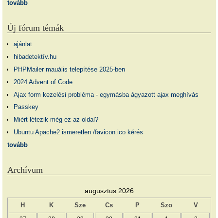
tovább
Új fórum témák
ajánlat
hibadetektív.hu
PHPMailer mauális telepítése 2025-ben
2024 Advent of Code
Ajax form kezelési probléma - egymásba ágyazott ajax meghívás
Passkey
Miért létezik még ez az oldal?
Ubuntu Apache2 ismeretlen /favicon.ico kérés
tovább
Archívum
augusztus 2026
H
K
Sze
Cs
P
Szo
V