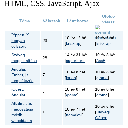
HTML, CSS, JavaScript, Ajax
Utolsó
Téma
Válaszok
Létrehozva
válasz
"éppen ír"
10 év 12 hét
10 év 8 hét
hogyan
23
[
kriszrap
]
[
kriszrap
]
célszerű
Szöveg
14 év 31 hét
10 év 8 hét
28
megjelenítése
[
superhero
]
[
AxxE
]
Angular,
10 év 8 hét
10 év 8 hét
Ember, js
7
[
janoo
]
[
gtoma
]
templétezés
jQuery,
10 év 8 hét
10 év 8 hét
7
Angular
[
gtoma
]
[
gtoma
]
Alkalmazás
10 év 6 hét
megosztása
10 év 7 hét
1
[
Hidvégi
másik
[
nemalevi
]
Gábor
]
weboldalon