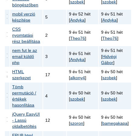
[
szobek
]
[
szobek
]
böngészőben
mobil verzió
9 év 52 hét
9 év 51 hét
5
készítése
[
Andyka
]
[
Andyka
]
CSS
9 év 51 hét
9 év 51 hét
nyomtatási
2
[
Theo76
]
[
Theo76
]
rész beállítása
nem fut le az
9 év 51 hét
9 év 51 hét
email küldő
3
[
Hidvégi
[
Andyka
]
php
Gábor
]
HTML
9 év 51 hét
9 év 50 hét
17
szerkezet
[
alkony4
]
[
szobek
]
Tömb
permutáció /
9 év 50 hét
9 év 50 hét
4
értékek
[
szobek
]
[
szobek
]
hasonlítása
jQuery EasyUI
9 év 50 hét
9 év 50 hét
- Lassú
12
[
szoron
]
[
bamegakapa
]
oldalbetöltés
EPUB html