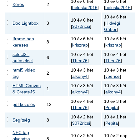
10 év 6 hét
10 év 6 hét
Kérés
2
[
beluska2016
]
[
beluska2016
]
10 év 6 hét
10 év 6 hét
Doc Lightbox
3
[
Hidvégi
[
9072ricsi
]
Gábor
]
Iframe ben
10 év 6 hét
10 év 6 hét
8
keresés
[
kriszrap
]
[
kriszrap
]
select2 -
10 év 4 hét
10 év 4 hét
6
autoselect
[
Theo76
]
[
Theo76
]
html5 video
10 év 3 hét
10 év 3 hét
2
tag
[
alkony4
]
[
vbence
]
HTML Canvas
10 év 3 hét
10 év 3 hét
1
& CreateJS
[
alkony4
]
[
alkony4
]
10 év 4 hét
10 év 3 hét
pdf kezelés
12
[
Theo76
]
[
Pepita
]
10 év 2 hét
10 év 1 hét
Segítség
8
[
9072ricsi
]
[
Pepita
]
NFC tag
10 év 2 hét
10 év 2 nap
olvasása
8