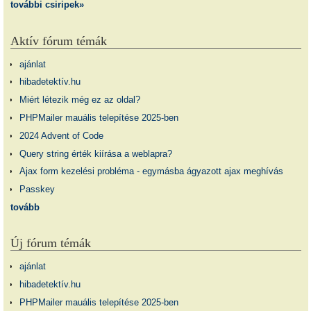
további csiripek»
Aktív fórum témák
ajánlat
hibadetektív.hu
Miért létezik még ez az oldal?
PHPMailer mauális telepítése 2025-ben
2024 Advent of Code
Query string érték kiírása a weblapra?
Ajax form kezelési probléma - egymásba ágyazott ajax meghívás
Passkey
tovább
Új fórum témák
ajánlat
hibadetektív.hu
PHPMailer mauális telepítése 2025-ben