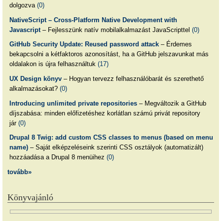
dolgozva
(0)
NativeScript – Cross-Platform Native Development with
Javascript
– Fejlesszünk natív mobilalkalmazást JavaScripttel
(0)
GitHub Security Update: Reused password attack
– Érdemes
bekapcsolni a kétfaktoros azonosítást, ha a GitHub jelszavunkat más
oldalakon is újra felhasználtuk
(17)
UX Design könyv
– Hogyan tervezz felhasználóbarát és szerethető
alkalmazásokat?
(0)
Introducing unlimited private repositories
– Megváltozik a GitHub
díjszabása: minden előfizetéshez korlátlan számú privát repository
jár
(0)
Drupal 8 Twig: add custom CSS classes to menus (based on menu
name)
– Saját elképzeléseink szerinti CSS osztályok (automatizált)
hozzáadása a Drupal 8 menüihez
(0)
tovább»
Könyvajánló