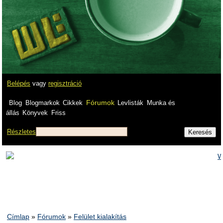
Belépés
vagy
regisztráció
Fórumok
Blog
Blogmarkok
Cikkek
Levlisták
Munka és
állás
Könyvek
Friss
Részletes
Címlap
»
Fórumok
»
Felület kialakítás