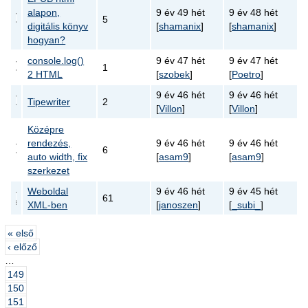
alapon,
9 év 49 hét
9 év 48 hét
5
digitális könyv
[
shamanix
]
[
shamanix
]
hogyan?
console.log()
9 év 47 hét
9 év 47 hét
1
2 HTML
[
szobek
]
[
Poetro
]
9 év 46 hét
9 év 46 hét
Tipewriter
2
[
Villon
]
[
Villon
]
Középre
rendezés,
9 év 46 hét
9 év 46 hét
6
auto width, fix
[
asam9
]
[
asam9
]
szerkezet
Weboldal
9 év 46 hét
9 év 45 hét
61
XML-ben
[
janoszen
]
[
_subi_
]
« első
‹ előző
…
149
150
151