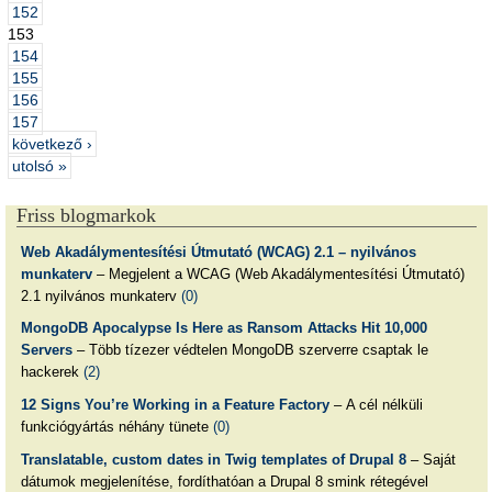
152
153
154
155
156
157
következő ›
utolsó »
Friss blogmarkok
Web Akadálymentesítési Útmutató (WCAG) 2.1 – nyilvános
munkaterv
– Megjelent a WCAG (Web Akadálymentesítési Útmutató)
2.1 nyilvános munkaterv
(0)
MongoDB Apocalypse Is Here as Ransom Attacks Hit 10,000
Servers
– Több tízezer védtelen MongoDB szerverre csaptak le
hackerek
(2)
12 Signs You’re Working in a Feature Factory
– A cél nélküli
funkciógyártás néhány tünete
(0)
Translatable, custom dates in Twig templates of Drupal 8
– Saját
dátumok megjelenítése, fordíthatóan a Drupal 8 smink rétegével