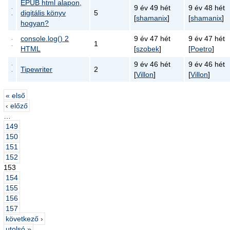
EPUB html alapon,
9 év 49 hét
9 év 48 hét
digitális könyv
5
[
shamanix
]
[
shamanix
]
hogyan?
console.log() 2
9 év 47 hét
9 év 47 hét
1
HTML
[
szobek
]
[
Poetro
]
9 év 46 hét
9 év 46 hét
Tipewriter
2
[
Villon
]
[
Villon
]
« első
‹ előző
…
149
150
151
152
153
154
155
156
157
következő ›
utolsó »