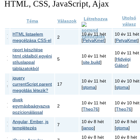
HTML, CSS, JavaScript, Ajax
Utolsó
Létrehozva
Téma
Válaszok
válasz
HTML listaelem
10 év 11 hét
10 év 11 hét
2
megcélzása CSS-el
[
PetyaKmet
]
[
PetyaKmet
]
riport készítése
10 év 11 hét
html oldalból egyéni
10 év 11 hét
5
[
Hidvégi
stíluslappal
[
site.build
]
Gábor
]
táblázatokból
jquery
10 év 11 hét
10 év 10 hét
currentScript.parent
17
[
gtoma
]
[
gtoma
]
megoldás létezik?
divek
10 év 11 hét
10 év 10 hét
egymásbaágyazva
2
[
Theo76
]
[
Theo76
]
pozícionálással
Angular, Ember, js
10 év 8 hét
10 év 8 hét
7
templétezés
[
janoo
]
[
gtoma
]
10 év 8 hét
10 év 8 hét