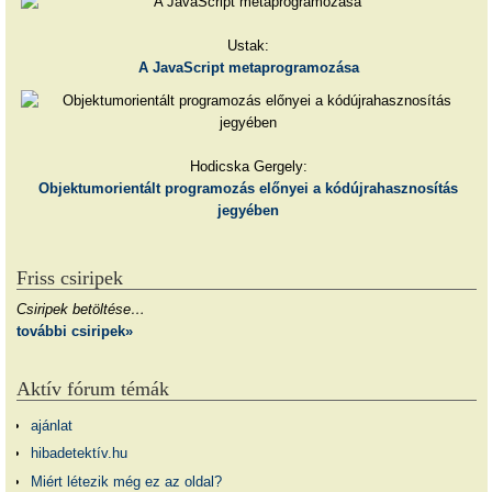
Ustak:
A JavaScript metaprogramozása
Hodicska Gergely:
Objektumorientált programozás előnyei a kódújrahasznosítás
jegyében
Friss csiripek
Csiripek betöltése…
további csiripek»
Aktív fórum témák
ajánlat
hibadetektív.hu
Miért létezik még ez az oldal?