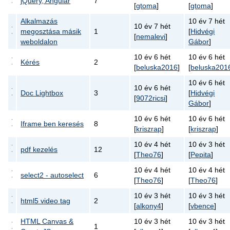
jQuery, Angular
7
[
gtoma
]
[
gtoma
]
Alkalmazás
10 év 7 hét
10 év 7 hét
megosztása másik
1
[
Hidvégi
[
nemalevi
]
weboldalon
Gábor
]
10 év 6 hét
10 év 6 hét
Kérés
2
[
beluska2016
]
[
beluska201
10 év 6 hét
10 év 6 hét
Doc Lightbox
3
[
Hidvégi
[
9072ricsi
]
Gábor
]
10 év 6 hét
10 év 6 hét
Iframe ben keresés
8
[
kriszrap
]
[
kriszrap
]
10 év 4 hét
10 év 3 hét
pdf kezelés
12
[
Theo76
]
[
Pepita
]
10 év 4 hét
10 év 4 hét
select2 - autoselect
6
[
Theo76
]
[
Theo76
]
10 év 3 hét
10 év 3 hét
html5 video tag
2
[
alkony4
]
[
vbence
]
HTML Canvas &
10 év 3 hét
10 év 3 hét
1