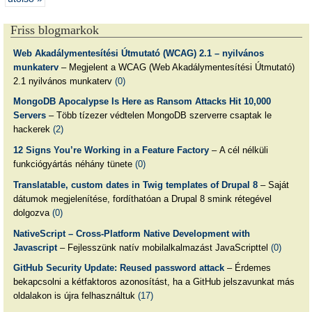
Friss blogmarkok
Web Akadálymentesítési Útmutató (WCAG) 2.1 – nyilvános
munkaterv
– Megjelent a WCAG (Web Akadálymentesítési Útmutató)
2.1 nyilvános munkaterv
(0)
MongoDB Apocalypse Is Here as Ransom Attacks Hit 10,000
Servers
– Több tízezer védtelen MongoDB szerverre csaptak le
hackerek
(2)
12 Signs You’re Working in a Feature Factory
– A cél nélküli
funkciógyártás néhány tünete
(0)
Translatable, custom dates in Twig templates of Drupal 8
– Saját
dátumok megjelenítése, fordíthatóan a Drupal 8 smink rétegével
dolgozva
(0)
NativeScript – Cross-Platform Native Development with
Javascript
– Fejlesszünk natív mobilalkalmazást JavaScripttel
(0)
GitHub Security Update: Reused password attack
– Érdemes
bekapcsolni a kétfaktoros azonosítást, ha a GitHub jelszavunkat más
oldalakon is újra felhasználtuk
(17)