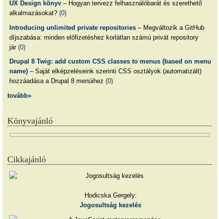
UX Design könyv
– Hogyan tervezz felhasználóbarát és szerethető
alkalmazásokat?
(0)
Introducing unlimited private repositories
– Megváltozik a GitHub
díjszabása: minden előfizetéshez korlátlan számú privát repository
jár
(0)
Drupal 8 Twig: add custom CSS classes to menus (based on menu
name)
– Saját elképzeléseink szerinti CSS osztályok (automatizált)
hozzáadása a Drupal 8 menüihez
(0)
tovább»
Könyvajánló
Cikkajánló
Hodicska Gergely:
Jogosultság kezelés