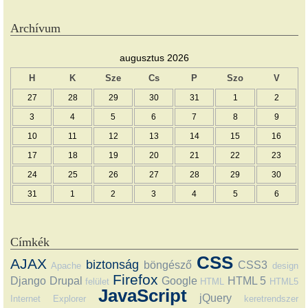
Archívum
augusztus 2026
H
K
Sze
Cs
P
Szo
V
27
28
29
30
31
1
2
3
4
5
6
7
8
9
10
11
12
13
14
15
16
17
18
19
20
21
22
23
24
25
26
27
28
29
30
31
1
2
3
4
5
6
Címkék
CSS
AJAX
biztonság
böngésző
CSS3
Apache
design
Firefox
Django
Drupal
Google
HTML 5
felület
HTML
HTML5
JavaScript
jQuery
Internet Explorer
keretrendszer