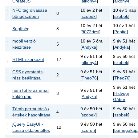
CreateJS
[
alkony4
]
[
alkony4
]
NFC tag olvasása
10 év 2 hét
10 év 3 nap
8
böngészőben
[
szobek
]
[
szobek
]
10 év 2 hét
10 év 1 hét
Segítség
8
[
9072ricsi
]
[
Pepita
]
mobil verzió
10 év 5 óra
9 év 51 hét
5
készítése
[
Andyka
]
[
Andyka
]
9 év 51 hét
9 év 50 hét
HTML szerkezet
17
[
alkony4
]
[
szobek
]
CSS nyomtatási
9 év 51 hét
9 év 51 hét
2
rész beállítása
[
Theo76
]
[
Theo76
]
9 év 51 hét
nem fut le az email
9 év 51 hét
3
[
Hidvégi
küldő php
[
Andyka
]
Gábor
]
Tömb permutáció /
9 év 50 hét
9 év 50 hét
4
értékek hasonlítása
[
szobek
]
[
szobek
]
jQuery EasyUI -
9 év 50 hét
9 év 50 hét
12
Lassú oldalbetöltés
[
szoron
]
[
bamegakap