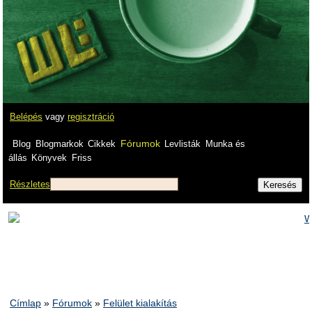
Belépés
vagy
regisztráció
Fórumok
Blog
Blogmarkok
Cikkek
Levlisták
Munka és
állás
Könyvek
Friss
Részletes
Címlap
»
Fórumok
»
Felület kialakítás