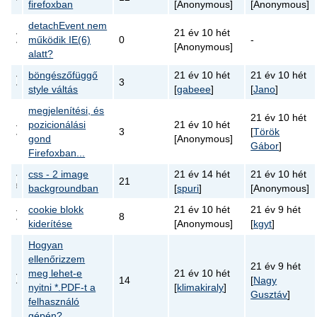
firefoxban
[Anonymous]
[Anonymous]
detachEvent nem
21 év 10 hét
működik IE(6)
0
-
[Anonymous]
alatt?
böngészőfüggő
21 év 10 hét
21 év 10 hét
3
style váltás
[
gabeee
]
[
Jano
]
megjelenítési, és
21 év 10 hét
pozicionálási
21 év 10 hét
3
[
Török
gond
[Anonymous]
Gábor
]
Firefoxban...
css - 2 image
21 év 14 hét
21 év 10 hét
21
backgroundban
[
spuri
]
[Anonymous]
cookie blokk
21 év 10 hét
21 év 9 hét
8
kiderítése
[Anonymous]
[
kgyt
]
Hogyan
ellenőrizzem
21 év 9 hét
meg lehet-e
21 év 10 hét
14
[
Nagy
nyitni *.PDF-t a
[
klimakiraly
]
Gusztáv
]
felhasználó
gépén?