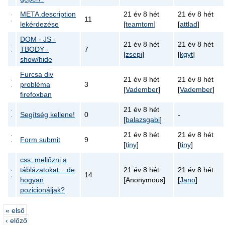
META.description
21 év 8 hét
21 év 8 hét
11
lekérdezése
[
teamtom
]
[
attlad
]
DOM - JS -
21 év 8 hét
21 év 8 hét
TBODY -
7
[
zsepi
]
[
kgyt
]
show/hide
Furcsa div
21 év 8 hét
21 év 8 hét
probléma
3
[
Vadember
]
[
Vadember
]
firefoxban
21 év 8 hét
Segítség kellene!
0
-
[
balazsgabi
]
21 év 8 hét
21 év 8 hét
Form submit
9
[
tiny
]
[
tiny
]
css: mellőzni a
táblázatokat... de
21 év 8 hét
21 év 8 hét
14
hogyan
[Anonymous]
[
Jano
]
pozicionáljak?
« első
‹ előző