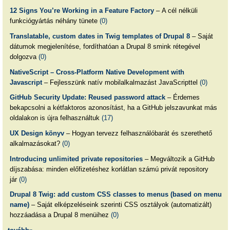
12 Signs You’re Working in a Feature Factory
– A cél nélküli
funkciógyártás néhány tünete
(0)
Translatable, custom dates in Twig templates of Drupal 8
– Saját
dátumok megjelenítése, fordíthatóan a Drupal 8 smink rétegével
dolgozva
(0)
NativeScript – Cross-Platform Native Development with
Javascript
– Fejlesszünk natív mobilalkalmazást JavaScripttel
(0)
GitHub Security Update: Reused password attack
– Érdemes
bekapcsolni a kétfaktoros azonosítást, ha a GitHub jelszavunkat más
oldalakon is újra felhasználtuk
(17)
UX Design könyv
– Hogyan tervezz felhasználóbarát és szerethető
alkalmazásokat?
(0)
Introducing unlimited private repositories
– Megváltozik a GitHub
díjszabása: minden előfizetéshez korlátlan számú privát repository
jár
(0)
Drupal 8 Twig: add custom CSS classes to menus (based on menu
name)
– Saját elképzeléseink szerinti CSS osztályok (automatizált)
hozzáadása a Drupal 8 menüihez
(0)