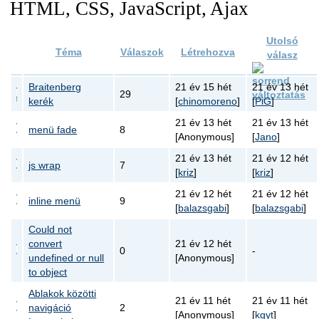
HTML, CSS, JavaScript, Ajax
Utolsó
Téma
Válaszok
Létrehozva
válasz
Braitenberg
21 év 15 hét
21 év 13 hét
29
kerék
[
chinomoreno
]
[
PiG
]
21 év 13 hét
21 év 13 hét
menü fade
8
[Anonymous]
[
Jano
]
21 év 13 hét
21 év 12 hét
js wrap
7
[
kriz
]
[
kriz
]
21 év 12 hét
21 év 12 hét
inline menü
9
[
balazsgabi
]
[
balazsgabi
]
Could not
convert
21 év 12 hét
0
-
undefined or null
[Anonymous]
to object
Ablakok közötti
21 év 11 hét
21 év 11 hét
navigáció
2
[Anonymous]
[
kgyt
]