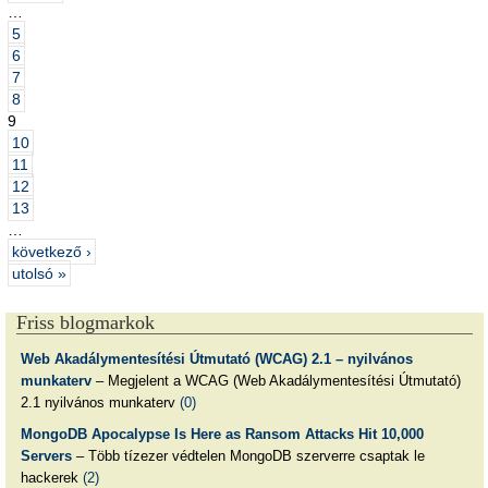
…
5
6
7
8
9
10
11
12
13
…
következő ›
utolsó »
Friss blogmarkok
Web Akadálymentesítési Útmutató (WCAG) 2.1 – nyilvános
munkaterv
– Megjelent a WCAG (Web Akadálymentesítési Útmutató)
2.1 nyilvános munkaterv
(0)
MongoDB Apocalypse Is Here as Ransom Attacks Hit 10,000
Servers
– Több tízezer védtelen MongoDB szerverre csaptak le
hackerek
(2)