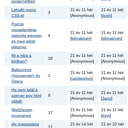
javascriptben
Lehulló menü
21 év 11 hét
21 év 11 hét
3
CSS-el
[Anonymous]
[
toxin
]
PopUp
megjelenitése
21 év 11 hét
21 év 11 hét
naponta egyszer,
4
[
klimakiraly
]
[
klimakiraly
]
és meg adott
dátumig.
Mi a hiba a
21 év 11 hét
21 év 11 hét
18
kódban?
[Anonymous]
[Anonymous]
Balloonhint
21 év 11 hét
21 év 11 hét
(mouseover) és
1
[
carstephun
]
[Anonymous]
Opera
Ha nem talál a
21 év 11 hét
21 év 11 hét
szerver egy html
9
[Anonymous]
[
Jano
]
oldalt!
WebDesign
21 év 11 hét
21 év 11 hét
17
programok
[Anonymous]
[
kgyt
]
div magassága
21 év 14 hét
21 év 10 hét
12