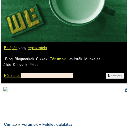
Belépés
vagy
regisztráció
Fórumok
Blog
Blogmarkok
Cikkek
Levlisták
Munka és
állás
Könyvek
Friss
Részletes
Címlap
»
Fórumok
»
Felület kialakítás