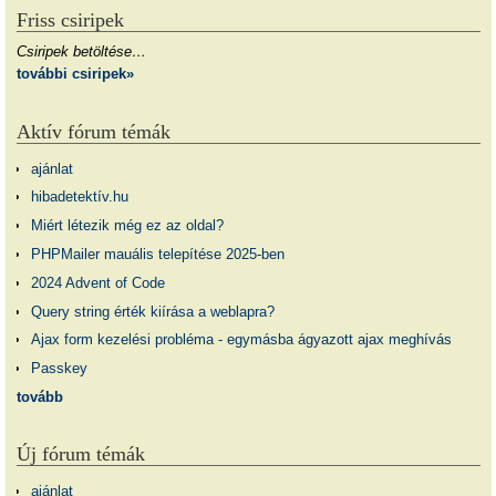
Friss csiripek
Csiripek betöltése…
további csiripek»
Aktív fórum témák
ajánlat
hibadetektív.hu
Miért létezik még ez az oldal?
PHPMailer mauális telepítése 2025-ben
2024 Advent of Code
Query string érték kiírása a weblapra?
Ajax form kezelési probléma - egymásba ágyazott ajax meghívás
Passkey
tovább
Új fórum témák
ajánlat