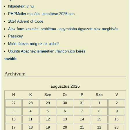
hibadetektív.hu
PHPMailer mauális telepítése 2025-ben
2024 Advent of Code
Ajax form kezelési probléma - egymásba ágyazott ajax meghívás
Passkey
Miért létezik még ez az oldal?
Ubuntu Apache2 ismeretlen /favicon.ico kérés
tovább
Archívum
augusztus 2026
H
K
Sze
Cs
P
Szo
V
27
28
29
30
31
1
2
3
4
5
6
7
8
9
10
11
12
13
14
15
16
17
18
19
20
21
22
23