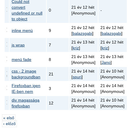
Could not
convert
21 év 12 hét
0
-
undefined or null
[Anonymous]
to object
21 év 12 hét
21 év 12 hét
inline menü
9
[
balazsgabi
]
[
balazsgabi
]
21 év 13 hét
21 év 12 hét
js wrap
7
[
kriz
]
[
kriz
]
21 év 13 hét
21 év 13 hét
menü fade
8
[Anonymous]
[
Jano
]
css - 2 image
21 év 14 hét
21 év 10 hét
21
backgroundban
[
spuri
]
[Anonymous]
Firefoxban igen
21 év 14 hét
21 év 14 hét
3
IE-ben nem
[Anonymous]
[Anonymous]
div magassága
21 év 14 hét
21 év 10 hét
12
firefoxban
[Anonymous]
[Anonymous]
« első
‹ előző
…