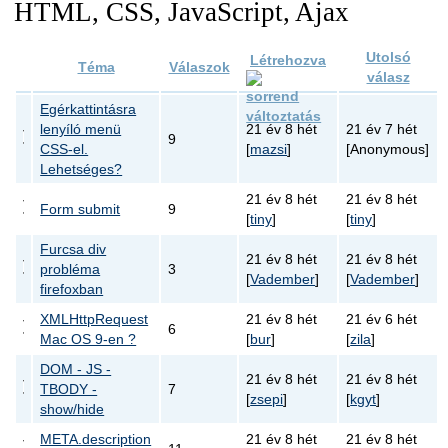
HTML, CSS, JavaScript, Ajax
Utolsó
Létrehozva
Téma
Válaszok
válasz
Egérkattintásra
lenyíló menü
21 év 8 hét
21 év 7 hét
9
CSS-el.
[
mazsi
]
[Anonymous]
Lehetséges?
21 év 8 hét
21 év 8 hét
Form submit
9
[
tiny
]
[
tiny
]
Furcsa div
21 év 8 hét
21 év 8 hét
probléma
3
[
Vadember
]
[
Vadember
]
firefoxban
XMLHttpRequest
21 év 8 hét
21 év 6 hét
6
Mac OS 9-en ?
[
bur
]
[
zila
]
DOM - JS -
21 év 8 hét
21 év 8 hét
TBODY -
7
[
zsepi
]
[
kgyt
]
show/hide
META.description
21 év 8 hét
21 év 8 hét