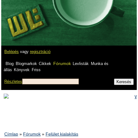
Belépés
vagy
regisztráció
Fórumok
Blog
Blogmarkok
Cikkek
Levlisták
Munka és
állás
Könyvek
Friss
Részletes
Címlap
»
Fórumok
»
Felület kialakítás