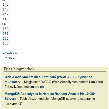
145
146
147
148
149
150
151
152
153
…
következő ›
utolsó »
Friss blogmarkok
Web Akadálymentesítési Útmutató (WCAG) 2.1 – nyilvános
munkaterv
– Megjelent a WCAG (Web Akadálymentesítési Útmutató)
2.1 nyilvános munkaterv
(0)
MongoDB Apocalypse Is Here as Ransom Attacks Hit 10,000
Servers
– Több tízezer védtelen MongoDB szerverre csaptak le
hackerek
(2)