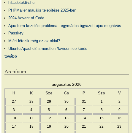
hibadetektív.hu
PHPMailer mauális telepítése 2025-ben
2024 Advent of Code
Ajax form kezelési probléma - egymásba ágyazott ajax meghívás
Passkey
Miért létezik még ez az oldal?
Ubuntu Apache2 ismeretlen /favicon.ico kérés
tovább
Archívum
augusztus 2026
H
K
Sze
Cs
P
Szo
V
27
28
29
30
31
1
2
3
4
5
6
7
8
9
10
11
12
13
14
15
16
17
18
19
20
21
22
23