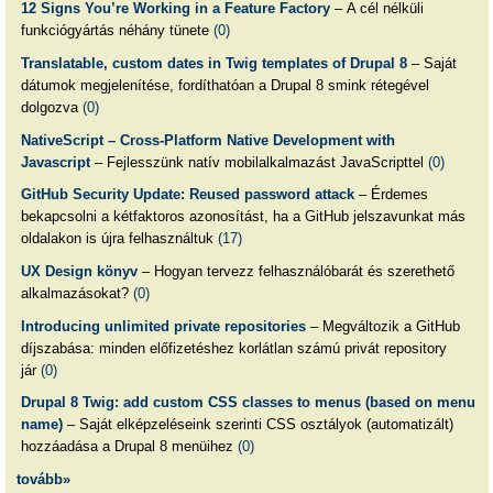
12 Signs You’re Working in a Feature Factory
– A cél nélküli
funkciógyártás néhány tünete
(0)
Translatable, custom dates in Twig templates of Drupal 8
– Saját
dátumok megjelenítése, fordíthatóan a Drupal 8 smink rétegével
dolgozva
(0)
NativeScript – Cross-Platform Native Development with
Javascript
– Fejlesszünk natív mobilalkalmazást JavaScripttel
(0)
GitHub Security Update: Reused password attack
– Érdemes
bekapcsolni a kétfaktoros azonosítást, ha a GitHub jelszavunkat más
oldalakon is újra felhasználtuk
(17)
UX Design könyv
– Hogyan tervezz felhasználóbarát és szerethető
alkalmazásokat?
(0)
Introducing unlimited private repositories
– Megváltozik a GitHub
díjszabása: minden előfizetéshez korlátlan számú privát repository
jár
(0)
Drupal 8 Twig: add custom CSS classes to menus (based on menu
name)
– Saját elképzeléseink szerinti CSS osztályok (automatizált)
hozzáadása a Drupal 8 menüihez
(0)
tovább»