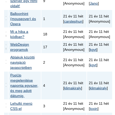
szerver egy html
9
[Anonymous]
[
Jano
]
oldalt!
Balloonhint
21 év 11 hét
21 év 11 hét
(mouseover) és
1
[
carstephun
]
[Anonymous]
Opera
Mi a hiba a
21 év 11 hét
21 év 11 hét
18
kódban?
[Anonymous]
[Anonymous]
WebDesign
21 év 11 hét
21 év 11 hét
17
programok
[Anonymous]
[
kgyt
]
Ablakok közötti
21 év 11 hét
21 év 11 hét
navigáció
2
[Anonymous]
[
kgyt
]
javascriptben
PopUp
megjelenitése
21 év 11 hét
21 év 11 hét
naponta egyszer,
4
[
klimakiraly
]
[
klimakiraly
]
és meg adott
dátumig.
Lehulló menü
21 év 11 hét
21 év 11 hét
3
CSS-el
[Anonymous]
[
toxin
]