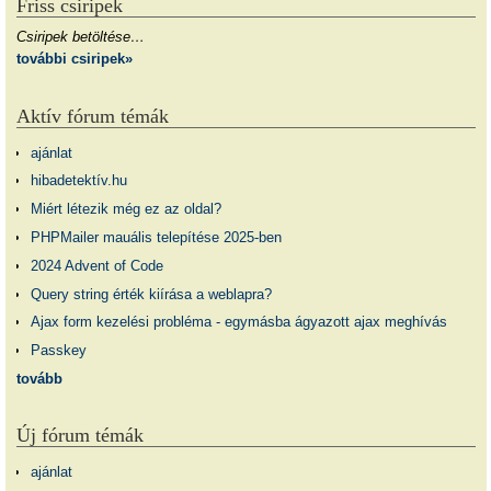
Friss csiripek
Csiripek betöltése…
további csiripek»
Aktív fórum témák
ajánlat
hibadetektív.hu
Miért létezik még ez az oldal?
PHPMailer mauális telepítése 2025-ben
2024 Advent of Code
Query string érték kiírása a weblapra?
Ajax form kezelési probléma - egymásba ágyazott ajax meghívás
Passkey
tovább
Új fórum témák
ajánlat