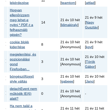
11
lekérdezése
[
teamtom
]
[
attlad
]
Hogyan
ellenőrizzem
21 év 9 hét
meg lehet-e
21 év 10 hét
14
[
Nagy
nyitni *.PDF-t a
[
klimakiraly
]
Gusztáv
]
felhasználó
gépén?
cookie blokk
21 év 10 hét
21 év 9 hét
8
kiderítése
[Anonymous]
[
kgyt
]
megjelenítési, és
21 év 10 hét
pozicionálási
21 év 10 hét
3
[
Török
gond
[Anonymous]
Gábor
]
Firefoxban...
böngészőfüggő
21 év 10 hét
21 év 10 hét
3
style váltás
[
gabeee
]
[
Jano
]
detachEvent nem
21 év 10 hét
működik IE(6)
0
-
[Anonymous]
alatt?
Ha nem talál a
21 év 11 hét
21 év 11 hét