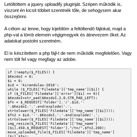
Letöltöttem a jquery uploadify pluginját. Szépen működik is,
viszont én kicsit többet szeretnék tőle, de sehogysem akar
összejönni.
A célom az lenne, hogy kijelölöm a feltöltendő fájlokat, majd a
php-val a tömb elemein végigmegyek és átnevezem őket. Az
adatokat postolni szeretném.
El is készítettem a php fájl-t de nem működik megfelelően. Vagy
nem tölt fel vagy megfagy az adobe.
if (!empty($_FILES)) {
$KezdoI = 0;
$i = 0;
$id = 'kirandulas-2010';
while ($_FILES['Filedata']['tmp_name'][$i]) {
if ($_FILES['Filedata']['error'][$i] == 0){
$KezdoI=str_pad($KezdoI,2,0,STR_PAD_LEFT);
$fn = $_REQUEST['folder'].'/'.$id.'-
'.$KezdoI.'.'.end(explode('.',
strtolower($_FILES['Filedata']['tmp_name'][$i])));
$fn2 = $id.'-'.$KezdoI.'.'.end(explode('.',
strtolower($_FILES['Filedata']['tmp_name'][$i])));
img_resize($_FILES['Filedata']['tmp_name']
[$i],450,$_REQUEST['folder']."/tn/",$fn2,200);
move_uploaded_file($_FILES['Filedata']['tmp_name']
[$i],$fn);