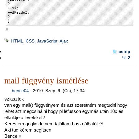
}
++$i;
++$KezdoI;
}
}
■
HTML, CSS, JavaScript, Ajax
csirip
2
mail függvény ismétlése
bence04
·
2010. Szep. 9. (Cs), 17.34
sziasztok
van egy mail() függvényem és azt szeretném megtudni hogy
lehet azt megcsinálni hogy pl lefusson egymás után 10x és
elküldje a leveleket?
Kerestem guglin de nem találtam használhatót :S
Aki tud kérem segítsen
Bence
■