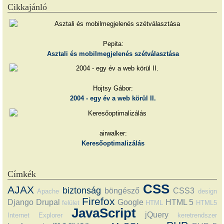
Cikkajánló
Pepita:
Asztali és mobilmegjelenés szétválasztása
Hojtsy Gábor:
2004 - egy év a web körül II.
airwalker:
Keresőoptimalizálás
Címkék
CSS
AJAX
biztonság
böngésző
CSS3
Apache
design
Firefox
Django
Drupal
Google
HTML 5
felület
HTML
HTML5
JavaScript
jQuery
Internet Explorer
keretrendszer