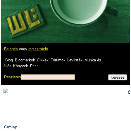
Belépés
vagy
regisztráció
Blog
Blogmarkok
Cikkek
Fórumok
Levlisták
Munka és
állás
Könyvek
Friss
Részletes
Címlap