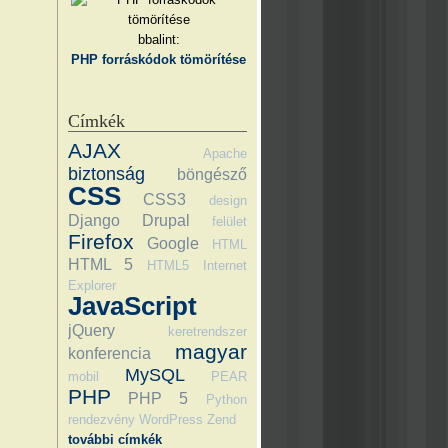
bbalint:
PHP forráskódok tömörítése
Címkék
AJAX
Apache
biztonság
böngésző
CSS
CSS3
design
Django
Drupal
felület
Firefox
Google
HTML
HTML 5
HTML5
Internet
Explorer
JavaScript
jQuery
keretrendszer
magyar
konferencia
MySQL
mobil
PEAR
PHP
PHP 5
Python
rendezvény
WordPress
Zend
további címkék