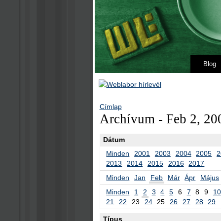
Blog
Címlap
Archívum - Feb 2, 20
Dátum
Minden
2001
2003
2004
2005
2
2013
2014
2015
2016
2017
Minden
Jan
Feb
Már
Ápr
Május
Minden
1
2
3
4
5
6
7
8
9
10
21
22
23
24
25
26
27
28
29
Típus