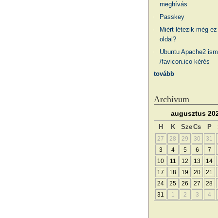
meghívás
Passkey
Miért létezik még ez
oldal?
Ubuntu Apache2 ism
/favicon.ico kérés
tovább
Archívum
augusztus 20
H
K
Sze
Cs
P
27
28
29
30
31
3
4
5
6
7
10
11
12
13
14
17
18
19
20
21
24
25
26
27
28
31
1
2
3
4