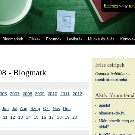
Belépés
vagy
reg
Blogmarkok
Cikkek
Fórumok
Levlisták
Munka és állás
Könyve
Friss csiripek
08 - Blogmark
Csiripek betöltése…
további csiripek»
006
2007
2008
2009
2010
2011
2012
Aktív fórum témá
ajánlat
Jún
Júl
Aug
Szep
Okt
Nov
Dec
hibadetektív.hu
11
12
13
14
15
16
17
18
19
20
Miért létezik még ez
oldal?
PHPMailer mauális