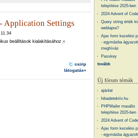
telepítése 2025-ben
2024 Advent of Cod
- Application Settings
Query string érték ki
weblapra?
 11.34
Ajax form kezelési 
ikus beállítások kialakításához
■
- egymásba ágyazott
meghívás
Passkey
tovább
csirip
látogatás»
Új fórum témák
ajánlat
hibadetektív.hu
PHPMailer mauális
telepítése 2025-ben
2024 Advent of Cod
Ajax form kezelési 
- egymásba ágyazott