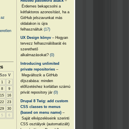
Reused password attack
–
Érdemes bekapcsolni a
kétfaktoros azonosítást, ha a
 az
GitHub jelszavunkat más
oldalakon is újra
felhasználtuk
(17)
eretlen
UX Design könyv
– Hogyan
tervezz felhasználóbarát és
szerethető
alkalmazásokat?
(0)
Introducing unlimited
26
private repositories
–
Megváltozik a GitHub
Szo
V
díjszabása: minden
1
2
előfizetéshez korlátlan számú
8
9
privát repository jár
(0)
15
16
Drupal 8 Twig: add custom
22
23
CSS classes to menus
29
30
(based on menu name)
–
5
6
Saját elképzeléseink szerinti
CSS osztályok (automatizált)