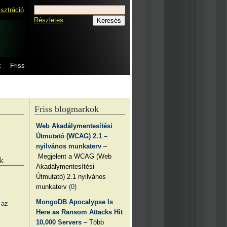
isztráció
Részletes
k
Friss
Friss blogmarkok
Web Akadálymentesítési
Útmutató (WCAG) 2.1 –
nyilvános munkaterv
–
Megjelent a WCAG (Web
k
Akadálymentesítési
Útmutató) 2.1 nyilvános
munkaterv
(0)
MongoDB Apocalypse Is
 az
Here as Ransom Attacks Hit
10,000 Servers
– Több