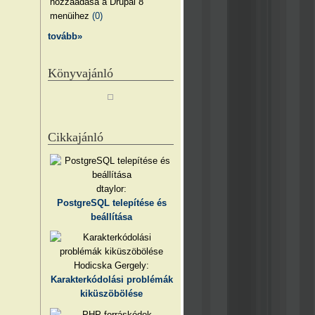
hozzáadása a Drupal 8
menüihez
(0)
tovább»
Könyvajánló
Cikkajánló
dtaylor:
PostgreSQL telepítése és
beállítása
Hodicska Gergely:
Karakterkódolási problémák
kiküszöbölése