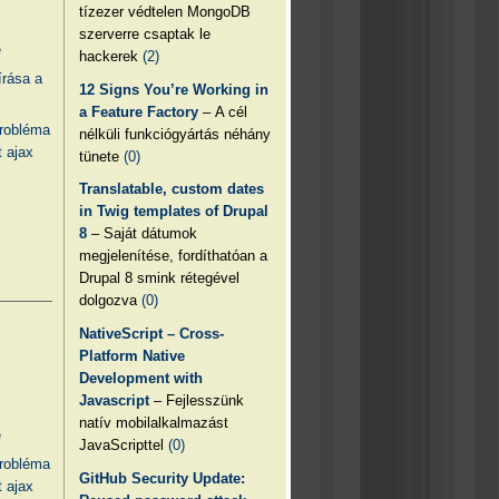
tízezer védtelen MongoDB
szerverre csaptak le
e
hackerek
(2)
írása a
12 Signs You’re Working in
a Feature Factory
– A cél
probléma
nélküli funkciógyártás néhány
 ajax
tünete
(0)
Translatable, custom dates
in Twig templates of Drupal
8
– Saját dátumok
megjelenítése, fordíthatóan a
Drupal 8 smink rétegével
dolgozva
(0)
NativeScript – Cross-
Platform Native
Development with
Javascript
– Fejlesszünk
natív mobilalkalmazást
e
JavaScripttel
(0)
probléma
GitHub Security Update:
 ajax